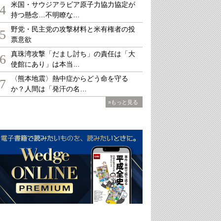
米国・サウジアラビア原子力協力協定が
4
持つ懸念…不明瞭な…
野党・民主党の攻撃材料と米有権者の投
5
票意欲
真珠湾攻撃「だまし討ち」の責任は「大
6
使館にあり」は本当…
〈熊本地震〉熱中症からどう命を守る
7
か？人間は「発汗の名…
»もっと見る