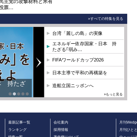
民主党の攻撃材料と米有
投票…
»すべての特集を見る
台湾「麗しの島」の実像
エネルギー依存国家・日本 持
たざる｢弱み…
FIFAワールドカップ2026
日本主導で平和の再構築を
造船立国ニッポンへ
»もっと見る
最新記事一覧
会社案内
月刊Wedg
ランキング
採用情報
月刊ひと
特集一覧
著作権について
ウェッジ