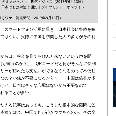
のままだった…｜現代ビジネス（2017年6月13日）
、日本はもはや追う側だ｜ダイヤモンド・オンライン
ワケ｜読売新聞（2017年8月16日）
、スマートフォン活用に驚き、日本社会に警鐘を鳴
けではない。実際に中国を訪問した人の多くがその利
からは、報道を見てもぴんと来ないという声を聞
は何が違うのか？」「QRコードだと何がそんなに便利
テリーが切れたら支払いができなくなるのって不便じ
利なの？小銭が不要になるから？」「中国は偽札が多
だけど、日本はそんな心配はないから不要なので
かれることが多い。
たえる記事はあっても、こうした根本的な疑問に答
で本稿では今、中国で何が起きつつあるのか、その全