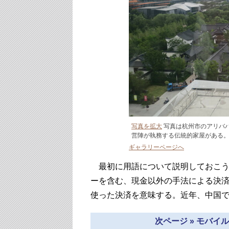
写真を拡大
写真は杭州市のアリバ
営陣が執務する伝統的家屋がある
ギャラリーページへ
最初に用語について説明しておこう
ーを含む、現金以外の手法による決
使った決済を意味する。近年、中国
次ページ » モバ