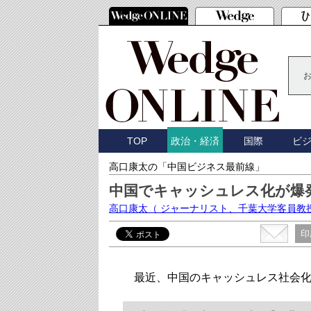
TOP
国際
ビ
政治・経済
高口康太の「中国ビジネス最前線」
中国でキャッシュレス化が爆
高口康太
（ ジャーナリスト、千葉大学客員教
印
最近、中国のキャッシュレス社会化