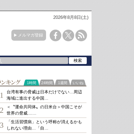
2026年8月8日(土)
メルマガ登録
ランキング
1時間
24時間
1週間
いいね
台湾有事の脅威は日本だけでない…周辺
1
海域に進出する中国…
＜〝運命共同体〟の日米台＞中国こそが
2
世界の脅威....…
「生活習慣病」という呼称が消えるかも
3
しれない理由…「自…