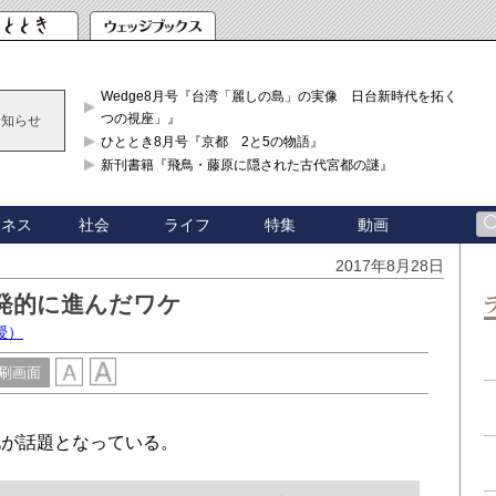
Wedge8月号『台湾「麗しの島」の実像 日台新時代を拓く「3
つの視座」』
お知らせ
ひととき8月号『京都 2と5の物語』
新刊書籍『飛鳥・藤原に隠された古代宮都の謎』
ジネス
社会
ライフ
特集
動画
2017年8月28日
発的に進んだワケ
授）
刷画面
が話題となっている。