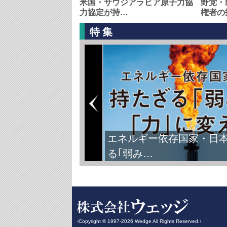
米国・サウジアラビア原子力協
野党・
力協定が持…
権者の
特集
FIFAワールドカップ2026
‹Copyright © 1997-2026 Wedge All Rights Reserved.›