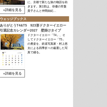
に、京都で新たな旅の物語を紡
ぎます。第1部は、俳優の常盤
»詳細を見る
貴子さんと仲間由紀…
ウェッジブックス
ありがとうT4&T5 923形ドクターイエロー
引退記念カレンダー2027 壁掛けタイプ
ドクターイエロー「T4」、そ
してドクターイエロー「T5」
の勇姿を、鉄道写真家・村上悠
太による四季折々の厳選した写
真で綴る。
»詳細を見る