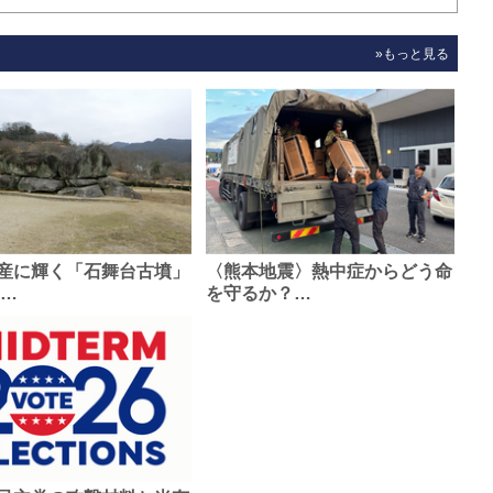
»もっと見る
産に輝く「石舞台古墳」
〈熊本地震〉熱中症からどう命
0…
を守るか？…