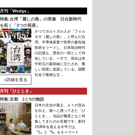
月刊「Wedge」
特集:台湾「麗しの島」の実像 日台新時代
を拓く「3つの視座」
かつてポルトガル人が「フォル
モサ（麗しの島）」と呼んだ台
湾。半導体産業で世界の最先端
技術をリードし、日本統治時代
の記憶も、歴史の一部として内
包している。一方で、現在は米
中対立の最前線に立たされ、難
しい現実に直面している。国際
社会で複雑な立…
»詳細を見る
月刊「ひととき」
特集:京都 2と5の物語
日本の文化や風土、人々の営み
を伝え、旅へと誘ってきた「ひ
ととき」。当誌が幾度となく特
集してきたのが京都です。創刊
25周年を迎える今号では、
〝2〟と〝5〟をキーワード