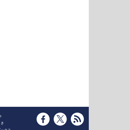
e
とき
ブックス