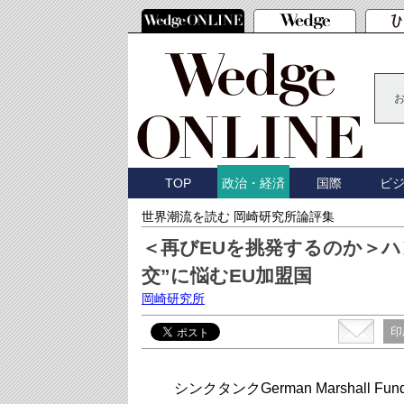
TOP
国際
ビ
政治・経済
世界潮流を読む 岡崎研究所論評集
＜再びEUを挑発するのか＞ハ
交”に悩むEU加盟国
岡崎研究所
印
シンクタンクGerman Marshal