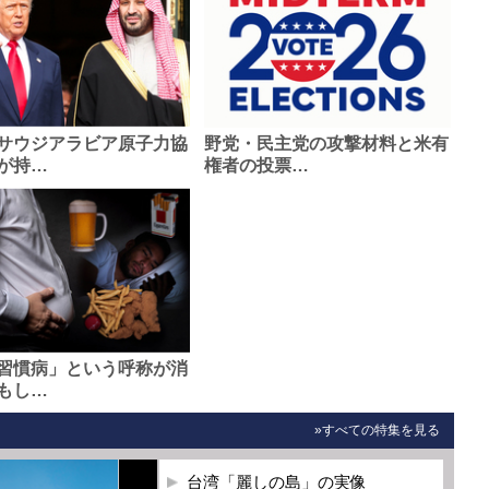
サウジアラビア原子力協
野党・民主党の攻撃材料と米有
が持…
権者の投票…
習慣病」という呼称が消
もし…
»すべての特集を見る
台湾「麗しの島」の実像