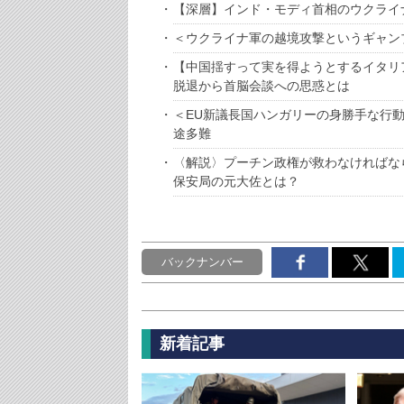
【深層】インド・モディ首相のウクライ
＜ウクライナ軍の越境攻撃というギャン
【中国揺すって実を得ようとするイタリ
脱退から首脳会談への思惑とは
＜EU新議長国ハンガリーの身勝手な行
途多難
〈解説〉プーチン政権が救わなければな
保安局の元大佐とは？
バックナンバー
新着記事