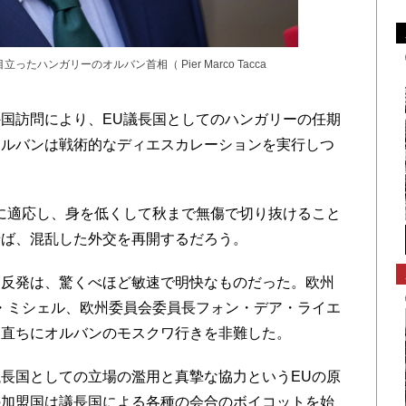
ハンガリーのオルバン首相（ Pier Marco Tacca
国訪問により、EU議長国としてのハンガリーの任期
オルバンは戦術的なディエスカレーションを実行しつ
に適応し、身を低くして秋まで無傷で切り抜けること
せば、混乱した外交を再開するだろう。
反発は、驚くべほど敏速で明快なものだった。欧州
・ミシェル、欧州委員会委員長フォン・デア・ライエ
は直ちにオルバンのモスクワ行きを非難した。
長国としての立場の濫用と真摯な協力というEUの原
の加盟国は議長国による各種の会合のボイコットを始