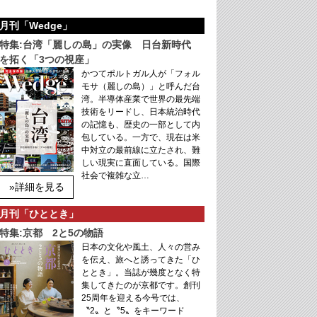
月刊「Wedge」
特集:台湾「麗しの島」の実像 日台新時代
を拓く「3つの視座」
かつてポルトガル人が「フォル
モサ（麗しの島）」と呼んだ台
湾。半導体産業で世界の最先端
技術をリードし、日本統治時代
の記憶も、歴史の一部として内
包している。一方で、現在は米
中対立の最前線に立たされ、難
しい現実に直面している。国際
社会で複雑な立…
»詳細を見る
月刊「ひととき」
特集:京都 2と5の物語
日本の文化や風土、人々の営み
を伝え、旅へと誘ってきた「ひ
ととき」。当誌が幾度となく特
集してきたのが京都です。創刊
25周年を迎える今号では、
〝2〟と〝5〟をキーワード