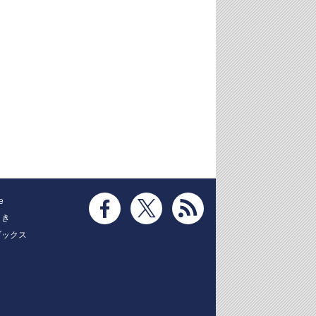
e
とき
ブックス