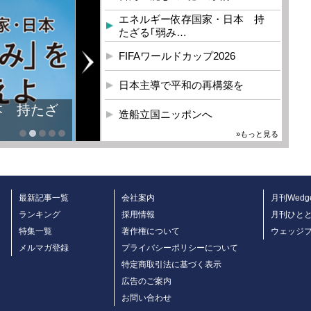
エネルギー依存国家・日本 持
たざる｢弱み…
FIFAワールドカップ2026
日本主導で平和の再構築を
本 持たざ
造船立国ニッポンへ
»もっと見る
最新記事一覧
会社案内
月刊Wedg
ランキング
採用情報
月刊ひと
特集一覧
著作権について
ウェッジ
メルマガ登録
プライバシーポリシーについて
特定商取引法に基づく表示
広告のご案内
お問い合わせ