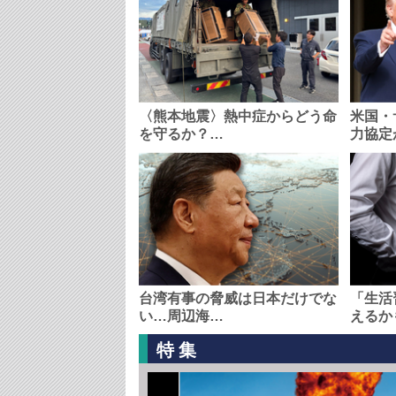
〈熊本地震〉熱中症からどう命
米国・
を守るか？…
力協定
台湾有事の脅威は日本だけでな
「生活
い…周辺海…
えるか
特集