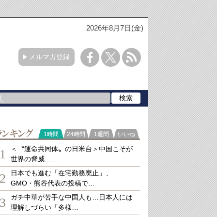
2026年8月7日(金)
メルマガ登録
ランキング
1時間
24時間
1週間
いいね
＜〝運命共同体〟の日米台＞中国こそが
1
世界の脅威....…
日本でも進む「在宅勤務廃止」、
2
GMO・熊谷代表の投稿で…
ガチ中華が苦手な中国人も…日本人には
3
理解しづらい「多様…