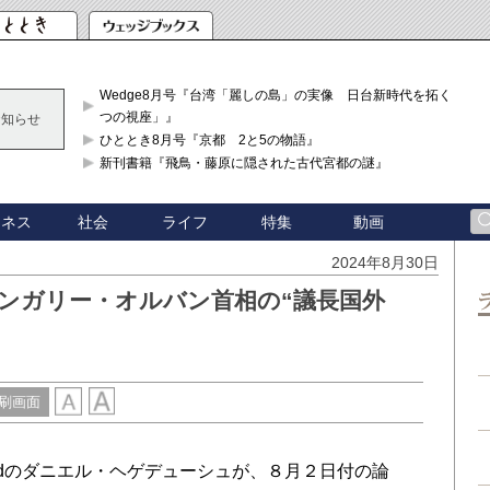
Wedge8月号『台湾「麗しの島」の実像 日台新時代を拓く「3
つの視座」』
お知らせ
ひととき8月号『京都 2と5の物語』
新刊書籍『飛鳥・藤原に隠された古代宮都の謎』
ジネス
社会
ライフ
特集
動画
2024年8月30日
ンガリー・オルバン首相の“議長国外
刷画面
l Fundのダニエル・ヘゲデューシュが、８月２日付の論