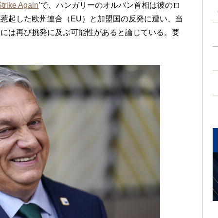
trike Again
’で、ハンガリーのオルバン首相は彼のロ
惹起した欧州連合（EU）と加盟国の反発に遭い、当
秋には再び挑発に及ぶ可能性があると論じている。要