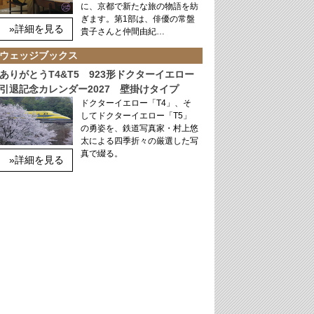
に、京都で新たな旅の物語を紡
ぎます。第1部は、俳優の常盤
»詳細を見る
貴子さんと仲間由紀…
ウェッジブックス
ありがとうT4&T5 923形ドクターイエロー
引退記念カレンダー2027 壁掛けタイプ
ドクターイエロー「T4」、そ
してドクターイエロー「T5」
の勇姿を、鉄道写真家・村上悠
太による四季折々の厳選した写
真で綴る。
»詳細を見る