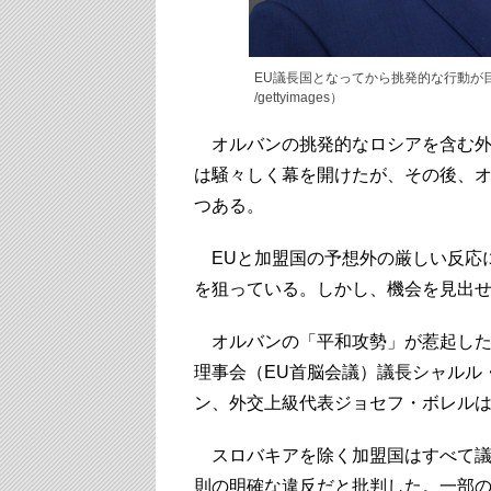
EU議長国となってから挑発的な行動が目立った
/gettyimages）
オルバンの挑発的なロシアを含む外
は騒々しく幕を開けたが、その後、
つある。
EUと加盟国の予想外の厳しい反応
を狙っている。しかし、機会を見出
オルバンの「平和攻勢」が惹起した
理事会（EU首脳会議）議長シャルル
ン、外交上級代表ジョセフ・ボレル
スロバキアを除く加盟国はすべて議
則の明確な違反だと批判した。一部