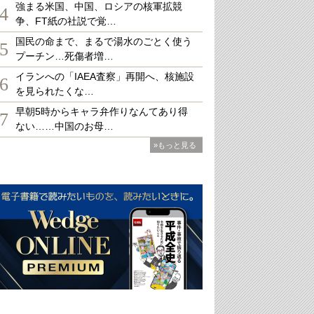
強まる米国、中国、ロシアの核軍拡競
4
争、FT紙の社説で覚…
国民の命まで、まるで湯水のごとく使う
5
プーチン…死傷者増…
イランへの「IAEA査察」再開へ、核施設
6
を見られたくな…
早朝5時からキャラ弁作りなんてあり得
7
ない……中国のお母…
»もっと見る