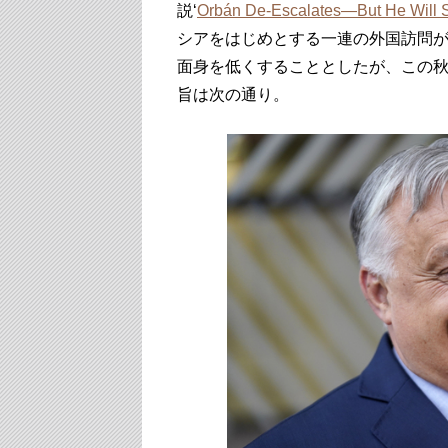
説‘
Orbán De-Escalates—But He Will S
シアをはじめとする一連の外国訪問が
面身を低くすることとしたが、この
旨は次の通り。