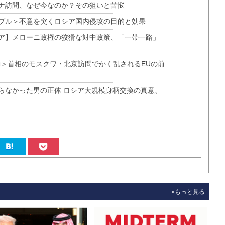
ナ訪問、なぜ今なのか？その狙いと苦悩
ブル＞不意を突くロシア国内侵攻の目的と効果
ア】メローニ政権の狡猾な対中政策、「一帯一路」
動＞首相のモスクワ・北京訪問でかく乱されるEUの前
らなかった男の正体 ロシア大規模身柄交換の真意、
»もっと見る