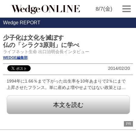
8/7(金)
Wedge REPORT
少子化は文化を滅ぼす
仏の「シラク3原則」に学べ
ライフネット生命 出口治明会長インタビュー
WEDGE編集部
2014/02/20
1994年に1.66％まで下がった出生率を10年あまりで2％にまで
上昇させたフランス。単に産めよ増やせよではない政策とは…
本文を読む
PR