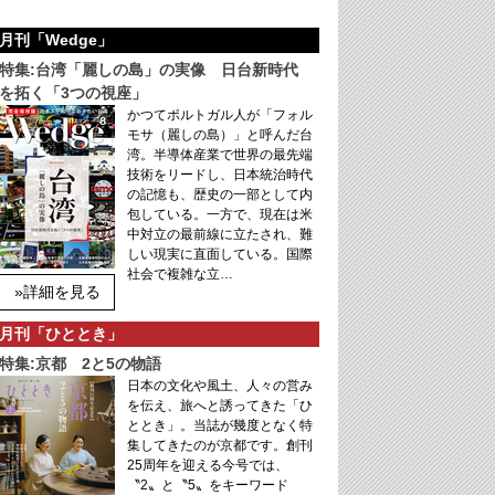
月刊「Wedge」
特集:台湾「麗しの島」の実像 日台新時代
を拓く「3つの視座」
かつてポルトガル人が「フォル
モサ（麗しの島）」と呼んだ台
湾。半導体産業で世界の最先端
技術をリードし、日本統治時代
の記憶も、歴史の一部として内
包している。一方で、現在は米
中対立の最前線に立たされ、難
しい現実に直面している。国際
社会で複雑な立…
»詳細を見る
月刊「ひととき」
特集:京都 2と5の物語
日本の文化や風土、人々の営み
を伝え、旅へと誘ってきた「ひ
ととき」。当誌が幾度となく特
集してきたのが京都です。創刊
25周年を迎える今号では、
〝2〟と〝5〟をキーワード