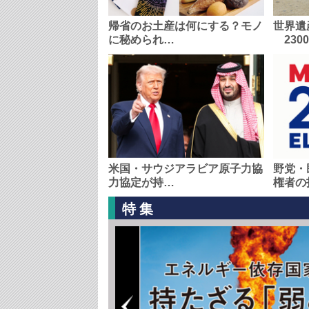
帰省のお土産は何にする？モノ
世界遺
に秘められ…
230
米国・サウジアラビア原子力協
野党・
力協定が持…
権者の
特集