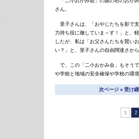
「二小おかみ会」の旗の右のおかみ
さん。
里子さんは、「おやじたちを影で支
力持ち役に徹していま～す！」と、
したが、私は「お父さんたちを賢い
い？」と、里子さんの自由闊達さか
で、この「二小おかみ会」もそうで
や学校と地域の安全確保や学校の環
次ページ » 受
1
2