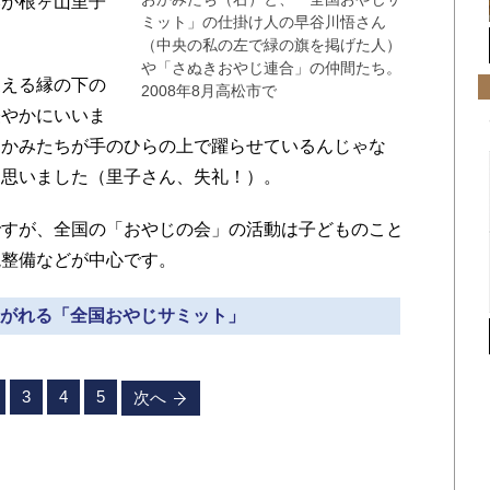
が根ヶ山里子
ミット」の仕掛け人の早谷川悟さん
（中央の私の左で緑の旗を掲げた人）
や「さぬきおやじ連合」の仲間たち。
える縁の下の
2008年8月高松市で
軽やかにいいま
おかみたちが手のひらの上で躍らせているんじゃな
ら思いました（里子さん、失礼！）。
すが、全国の「おやじの会」の活動は子どものこと
境整備などが中心です。
け継がれる「全国おやじサミット」
3
4
5
次へ