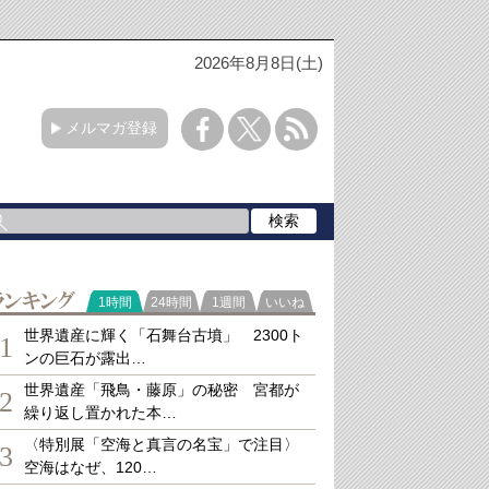
2026年8月8日(土)
メルマガ登録
ランキング
1時間
24時間
1週間
いいね
世界遺産に輝く「石舞台古墳」 2300ト
1
ンの巨石が露出…
世界遺産「飛鳥・藤原」の秘密 宮都が
2
繰り返し置かれた本…
〈特別展「空海と真言の名宝」で注目〉
3
空海はなぜ、120…