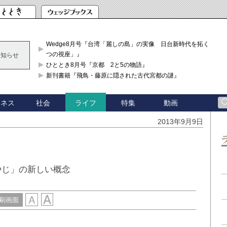
Wedge8月号『台湾「麗しの島」の実像 日台新時代を拓く「3
つの視座」』
お知らせ
ひととき8月号『京都 2と5の物語』
新刊書籍『飛鳥・藤原に隠された古代宮都の謎』
ジネス
社会
特集
動画
ライフ
2013年9月9日
やじ」の新しい概念
刷画面