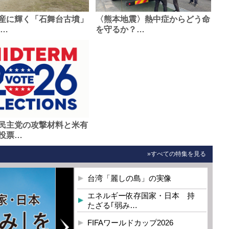
産に輝く「石舞台古墳」
〈熊本地震〉熱中症からどう命
0…
を守るか？…
民主党の攻撃材料と米有
投票…
»すべての特集を見る
台湾「麗しの島」の実像
エネルギー依存国家・日本 持
たざる｢弱み…
FIFAワールドカップ2026