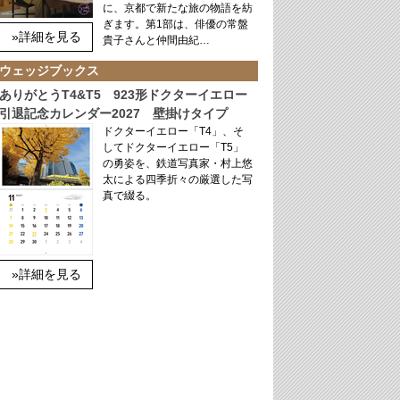
に、京都で新たな旅の物語を紡
ぎます。第1部は、俳優の常盤
»詳細を見る
貴子さんと仲間由紀…
ウェッジブックス
ありがとうT4&T5 923形ドクターイエロー
引退記念カレンダー2027 壁掛けタイプ
ドクターイエロー「T4」、そ
してドクターイエロー「T5」
の勇姿を、鉄道写真家・村上悠
太による四季折々の厳選した写
真で綴る。
»詳細を見る