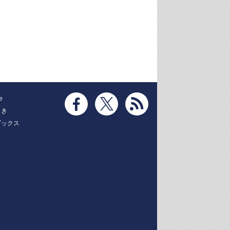
e
とき
ブックス