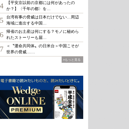
【平安京以前の京都には何があったの
4
か？】〈千年の都〉を…
台湾有事の脅威は日本だけでない…周辺
5
海域に進出する中国…
帰省のお土産は何にする？モノに秘めら
6
れたストーリーも届…
＜〝運命共同体〟の日米台＞中国こそが
7
世界の脅威....…
»もっと見る