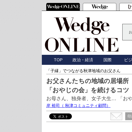
TOP
政治・経済
国際
ビ
「子縁」でつながる秋津地域のお父さん
お父さんたちの地域の居場所
「おやじの会」を続けるコツ
お母さん、独身者、女子大生… 「お
岸 裕司
（ 秋津コミュニティ顧問）
印