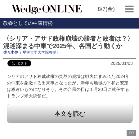
8/7(金)
教養としての中東情勢
〈シリア・アサド政権崩壊の勝者と敗者は？〉
混迷深まる中東で2025年、各国どう動くか
佐々木伸
（ 星槎大学大学院教授）
2025/01/03
シリアのアサド独裁政権の突然の崩壊は戦火にまみれた2024年
の中東を象徴する出来事となったが、新年も地域の平和と安定
は程遠いものになりそう。その台風の目は１月20日に就任する
トランプ米大統領だ。
本文を読む
PR