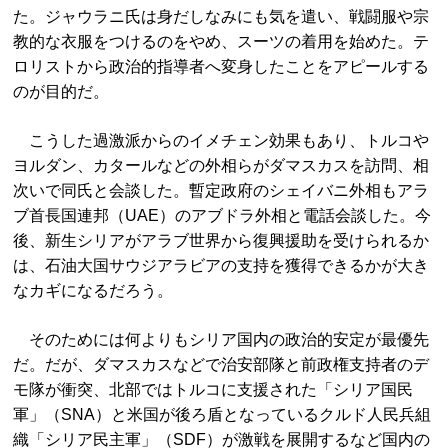
た。ジャウラニ氏は身だしなみにも気を遣い、戦闘服や宗
教的な衣服をつけるのをやめ、スーツの着用を始めた。テ
ロリストから政治的指導者へ変身したことをアピールする
のが目的だ。
こうした過激派からのイメチェン効果もあり、トルコや
ヨルダン、カタールなどの外相らがダマスカスを訪問、相
次いで同氏と会談した。暫定政府のシェイバニ外相もアラ
ブ首長国連邦（UAE）のアブドラ外相と電話会談した。今
後、新生シリアがアラブ世界から復興援助を受けられるか
は、石油大国サウジアラビアの支持を獲得できるかが大き
なカギになるだろう。
そのためには何よりもシリア国内の政治的安定が最優先
だ。だが、ダマスカスなどで治安部隊と前政権支持者のデ
モ隊が衝突、北部ではトルコに支援された「シリア国民
軍」（SNA）と米国が後ろ盾となっているクルド人民兵組
織「シリア民主軍」（SDF）が激戦を展開するなど国内の