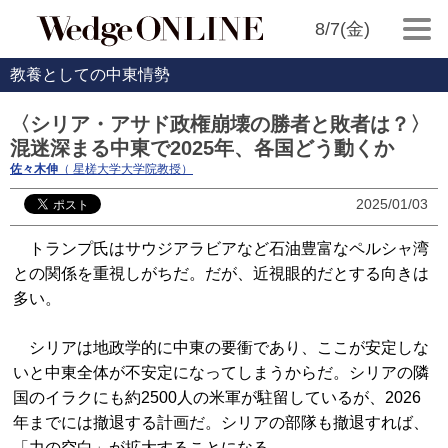
8/7(金)
教養としての中東情勢
〈シリア・アサド政権崩壊の勝者と敗者は？〉
混迷深まる中東で2025年、各国どう動くか
佐々木伸
（ 星槎大学大学院教授）
2025/01/03
トランプ氏はサウジアラビアなど石油豊富なペルシャ湾
との関係を重視しがちだ。だが、近視眼的だとする向きは
多い。
シリアは地政学的に中東の要衝であり、ここが安定しな
いと中東全体が不安定になってしまうからだ。シリアの隣
国のイラクにも約2500人の米軍が駐留しているが、2026
年までには撤退する計画だ。シリアの部隊も撤退すれば、
「力の空白」が拡大することになる。