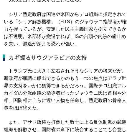
シリア暫定政府は国連や米国からテロ組織に指定されて
いる「シリア解放機構」（HTS）のジャウラニ指導者が権
力を握っているが、安定した民主主義国家を樹立できるか
は不透明。米部隊が撤退すれば、ISの台頭や内紛の歯止め
を失い、混迷が深まる恐れが強い。
カギ握るサウジアラビアの支持
トランプ氏に大きく左右されそうなシリアの将来だが、
新政府が順調に船出できるかのもう一つの焦点はアラブ世
界の支持をいかに獲得できるかだろう。国際テロ組織アル
カイダの分派組織の指導者だったジャウラニ氏は首相や外
相、国防相に自らに近い人物を任命し、暫定政府の骨格人
事をほぼ終えた。
また、アサド政権を打倒した数十に上る反体制派の武装
組織を解散させ、国防省の傘下に統合することでも合意し