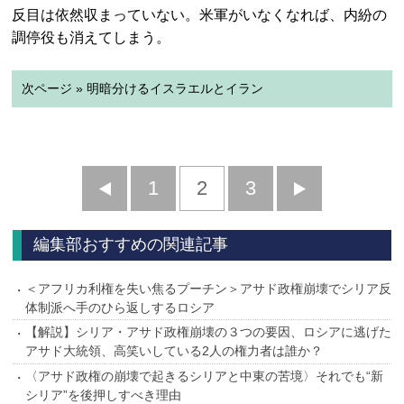
反目は依然収まっていない。米軍がいなくなれば、内紛の
調停役も消えてしまう。
次ページ » 明暗分けるイスラエルとイラン
前
1
2
3
次
へ
へ
編集部おすすめの関連記事
＜アフリカ利権を失い焦るプーチン＞アサド政権崩壊でシリア反
体制派へ手のひら返しするロシア
【解説】シリア・アサド政権崩壊の３つの要因、ロシアに逃げた
アサド大統領、高笑いしている2人の権力者は誰か？
〈アサド政権の崩壊で起きるシリアと中東の苦境〉それでも“新
シリア”を後押しすべき理由