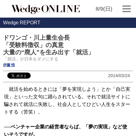
8/9(日)
Wedge REPORT
ドワンゴ・川上量生会長
「受験料徴収」の真意
大量の“廃人”を生み出す「就活」
「就活」が日本をダメにする
伊藤 悟
2014/03/24
就活を始めるときには「夢を実現しよう」とか「自己実
現」といった文句に踊らされている。それで就活サイトに
騙されて就活に失敗し、社会人としてひどい人生をスター
トする（苦笑）。
──ベンチャー企業の経営者ならば、「夢の実現」など使
いそうですが。