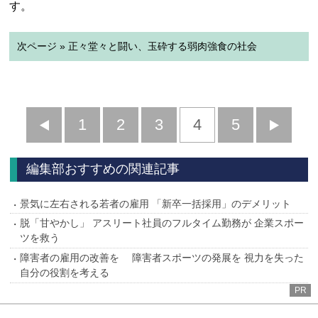
す。
次ページ » 正々堂々と闘い、玉砕する弱肉強食の社会
前
1
2
3
4
5
へ
へ
編集部おすすめの関連記事
景気に左右される若者の雇用 「新卒一括採用」のデメリット
脱「甘やかし」 アスリート社員のフルタイム勤務が 企業スポー
ツを救う
障害者の雇用の改善を 障害者スポーツの発展を 視力を失った
自分の役割を考える
PR