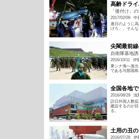
高齢ドライ
「後付け」の
2017/02/09
中
連日のように高
げろ」。そんな
尖閣最前線
自衛隊基地誘
2016/10/11
伊
東シナ海へ進出
である与那国島
全国各地で
2016/08/29
浅
訪日外国人数拡
建設するのが目
る。
土用の丑の
2016/07/28
伊