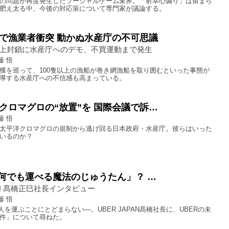
の問題が再度発生したソーシャルゲーム業界。「射幸心煽り」は留まら
肥え太る中、今後の対応策について専門家が議論する。
で漁業者衝突 動かぬ水産庁の不可思議
上封鎖に水産庁へのデモ、不買運動まで発生
藤 悟
獲を巡って、100隻以上の漁船が巻き網漁船を取り囲むといった事態が
導する水産庁への不信感も高まっている。
クロマグロの“放置”を 国際会議で訴…
藤 悟
太平洋クロマグロの規制から逃げ回る日本政府・水産庁。彼らはいった
いるのか？
「何でも運べる魔法のじゅうたん」？ …
PAN 髙橋正巳社長インタビュー
藤 悟
人を運ぶことにとどまらない―。UBER JAPAN髙橋社長に、UBERの未
件」について尋ねた。