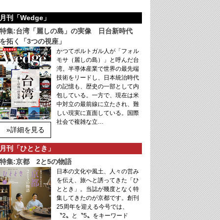
月刊「Wedge」
特集:台湾「麗しの島」の実像 日台新時代
を拓く「3つの視座」
かつてポルトガル人が「フォル
モサ（麗しの島）」と呼んだ台
湾。半導体産業で世界の最先端
技術をリードし、日本統治時代
の記憶も、歴史の一部として内
包している。一方で、現在は米
中対立の最前線に立たされ、難
しい現実に直面している。国際
社会で複雑な立…
»詳細を見る
月刊「ひととき」
特集:京都 2と5の物語
日本の文化や風土、人々の営み
を伝え、旅へと誘ってきた「ひ
ととき」。当誌が幾度となく特
集してきたのが京都です。創刊
25周年を迎える今号では、
〝2〟と〝5〟をキーワード