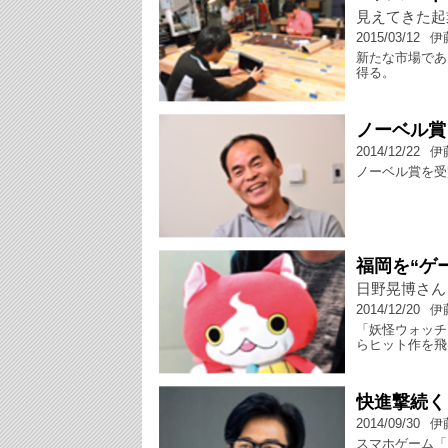
見えてきた起
2015/03/12
伊
新たな市場であ
得る。
ノーベル賞
2014/12/22
伊
ノーベル賞を受
福岡を“ゲ
日野晃博さん
2014/12/20
伊
「妖怪ウォッチ
らヒット作を飛
快進撃続く
2014/09/30
伊
スマホゲーム「