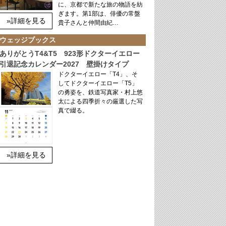
に、京都で新たな旅の物語を紡
ぎます。第1部は、俳優の常盤
»詳細を見る
貴子さんと仲間由紀…
ウェッジブックス
ありがとうT4&T5 923形ドクターイエロー
引退記念カレンダー2027 壁掛けタイプ
ドクターイエロー「T4」、そ
してドクターイエロー「T5」
の勇姿を、鉄道写真家・村上悠
太による四季折々の厳選した写
真で綴る。
»詳細を見る