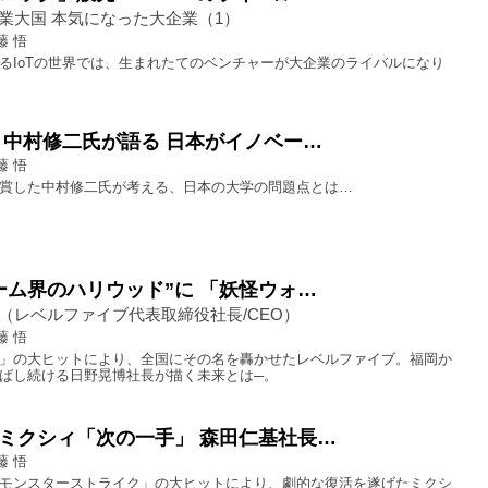
業大国 本気になった大企業（1）
藤 悟
るIoTの世界では、生まれたてのベンチャーが大企業のライバルになり
 中村修二氏が語る 日本がイノベー…
藤 悟
賞した中村修二氏が考える、日本の大学の問題点とは…
ーム界のハリウッド”に 「妖怪ウォ…
（レベルファイブ代表取締役社長/CEO）
藤 悟
」の大ヒットにより、全国にその名を轟かせたレベルファイブ。福岡か
ばし続ける日野晃博社長が描く未来とは─。
ミクシィ「次の一手」 森田仁基社長…
藤 悟
モンスターストライク」の大ヒットにより、劇的な復活を遂げたミクシ