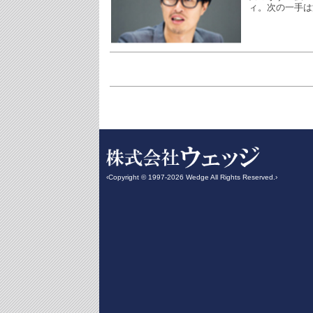
ィ。次の一手は
‹Copyright © 1997-2026 Wedge All Rights Reserved.›