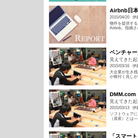
Airbnb
2015/04/20
伊
物件を提供する
Airbnb。指
ベンチャー
見えてきた起
2015/03/16
伊
大企業が生き残
が根付く兆しが
DMM.co
見えてきた起
2015/03/13
伊
ソフトウェアに
（資産）とは―
「スマート