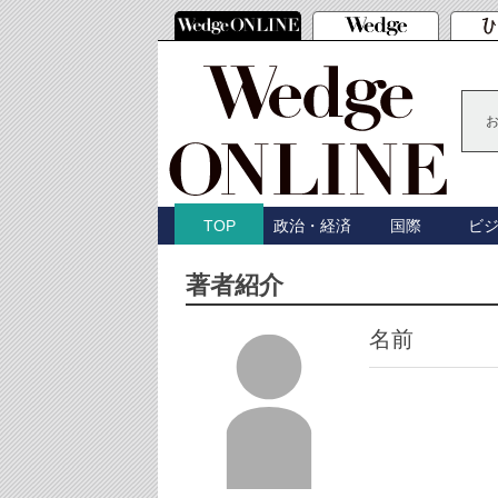
政治・経済
国際
ビ
TOP
著者紹介
名前