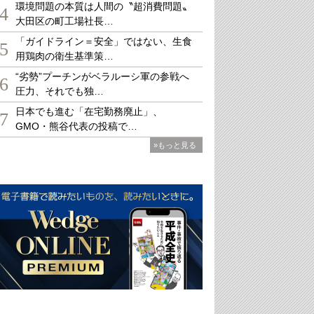
環境問題の本質は人間の〝超消費問題〟
4
大田区の町工場社長…
「ガイドライン＝安全」ではない、生食
5
用鶏肉の衛生基準策…
“劣勢”プーチンがベラルーシ軍の参戦へ
6
圧力、それでも独…
日本でも進む「在宅勤務廃止」、
7
GMO・熊谷代表の投稿で…
»もっと見る