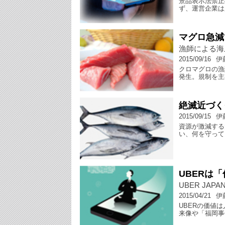
景品表示法禁止
ず、運営企業は
マグロ急減
漁師による海
2015/09/16
伊
クロマグロの漁
発生。規制を主
絶滅近づく
2015/09/15
伊
資源が激減する
い、何を守って
UBERは
UBER JA
2015/04/21
伊
UBERの価値は
来像や「福岡事