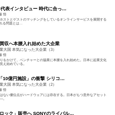
日本代表インタビュー 時代に合っ…
藤 悟
ホストとゲストのマッチングをしているオンラインサービスを展開する
摘される問題とは…
買収へ本腰入れ始めた大企業
業大国 本気になった大企業（3）
藤 悟
りをかけて、ベンチャーとの協業に本腰を入れ始めた。日本に起業文化
見え始めている。
m「10億円施設」の衝撃 シリコ…
業大国 本気になった大企業（2）
藤 悟
はない優位点がハードウェアには存在する。日本がもつ意外なアセット
―。
ロック」販売へ SONYのライバル…