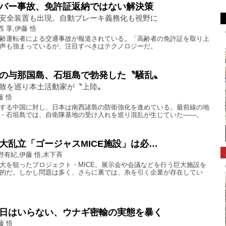
バー事故、免許証返納ではない解決策
安全装置も出現。自動ブレーキ義務化も視野に
西 享,伊藤 悟
齢運転者による交通事故が報道されている。「高齢者の免許証を取り上
声も強まっているが、注目すべきはテクノロジーだ。
の与那国島、石垣島で勃発した〝騒乱〟
致を巡り本土活動家が〝上陸〟
藤 悟
する中国に対し、日本は南西諸島の防衛強化を進めている。最前線の地
・石垣島では、自衛隊基地の受け入れを巡り混乱が生じていた――。
大乱立「ゴージャスMICE施設」は必…
野有紀,伊藤 悟,木下斉
大を狙ったプロジェクト・MICE。展示会や会議などを行う巨大施設を
的だ。しかし問題は多く、さらに裏では、糸を引く企業が存在してい
日はいらない、ウナギ密輸の実態を暴く
藤 悟