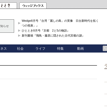
Wedge8月号『台湾「麗しの島」の実像 日台新時代を拓く「3
つの視座」』
お知らせ
ひととき8月号『京都 2と5の物語』
新刊書籍『飛鳥・藤原に隠された古代宮都の謎』
ジネス
社会
ライフ
特集
動画