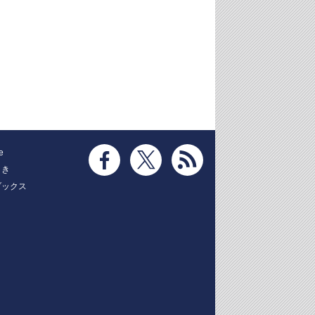
e
とき
ブックス