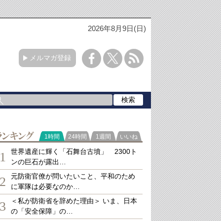
2026年8月9日(日)
メルマガ登録
ランキング
1時間
24時間
1週間
いいね
世界遺産に輝く「石舞台古墳」 2300ト
1
ンの巨石が露出…
元防衛官僚が問いたいこと、平和のため
2
に軍隊は必要なのか…
＜私が防衛省を辞めた理由＞ いま、日本
3
の「安全保障」の…