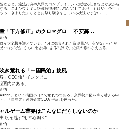
始めると、違法行為や業界のコンプライアンス意識の低さなどが次から
なる。ニホンウナギは絶滅危惧種にも指定されており、もはや「今年も
やってきました」などとお祭り騒ぎをしている状況ではない──。
量「下方修正」のクロマグロ 不安募…
藤 悟
ロが大危機を迎えている。4月に発表された資源量が、漁がなかった初
かなかったのだ。さらに巻き網による乱獲で、絶滅の恐れさえある。
吹き荒れる「中国民泊」旋風
客」CEO独占インタビュー
は射程圏内にある」
藤 悟
Airbnb」という構図が日本で崩れつつある。業界勢力図を塗り替える中
ト、「自在客」運営企業CEOから話を伺った。
ャルゲーム業界はこんなにだらしないのか
事 度を越す”射幸心煽り”
藤 悟