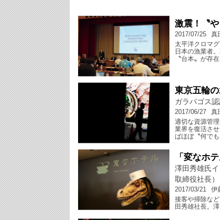
激震！〝や
2017/07/25
真
太平洋クロマグ
日本の漁業者。
〝台本〟が存在
東京五輪の
ガラパゴス認
2017/06/27
真
適切な資源管理
業界を復活させ
ばほぼ〝何でも
「変なホテ
澤田秀雄氏イ
取締役社長）
2017/03/21
伊
接客や掃除など
田秀雄社長。澤