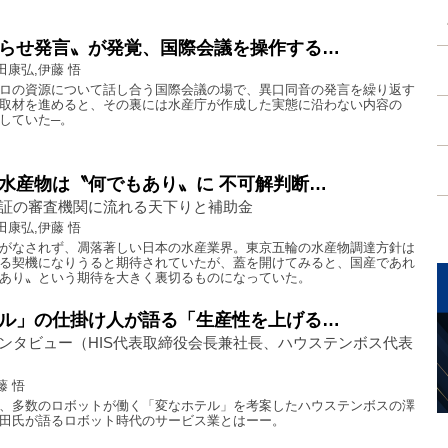
らせ発言〟が発覚、国際会議を操作する…
田康弘,伊藤 悟
ロの資源について話し合う国際会議の場で、異口同音の発言を繰り返す
取材を進めると、その裏には水産庁が作成した実態に沿わない内容の
していた─。
水産物は〝何でもあり〟に 不可解判断…
証の審査機関に流れる天下りと補助金
田康弘,伊藤 悟
がなされず、凋落著しい日本の水産業界。東京五輪の水産物調達方針は
る契機になりうると期待されていたが、蓋を開けてみると、国産であれ
あり〟という期待を大きく裏切るものになっていた。
ル」の仕掛け人が語る「生産性を上げる…
ンタビュー（HIS代表取締役会長兼社長、ハウステンボス代表
藤 悟
、多数のロボットが働く「変なホテル」を考案したハウステンボスの澤
田氏が語るロボット時代のサービス業とはーー。