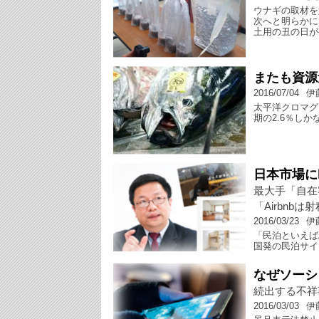
ウナギの取材を
次へと明らかに
土用の丑の日が
またも資源
2016/07/04
伊
太平洋クロマグ
期の2.6％し
日本市場に
最大手「自在
「Airbnb
2016/03/23
伊
「民泊といえば
国発の民泊サイ
なぜソーシ
続出する不祥
2016/03/03
伊