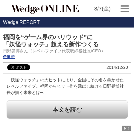
8/7(金)
Wedge REPORT
福岡を“ゲーム界のハリウッド”に
「妖怪ウォッチ」超える新作つくる
日野晃博さん（レベルファイブ代表取締役社長/CEO）
伊藤 悟
2014/12/20
「妖怪ウォッチ」の大ヒットにより、全国にその名を轟かせた
レベルファイブ。福岡からヒット作を飛ばし続ける日野晃博社
長が描く未来とは─。
本文を読む
PR