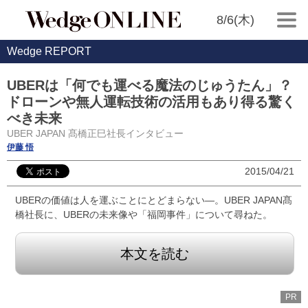
8/6(木)
Wedge REPORT
UBERは「何でも運べる魔法のじゅうたん」？
ドローンや無人運転技術の活用もあり得る驚く
べき未来
UBER JAPAN 髙橋正巳社長インタビュー
伊藤 悟
2015/04/21
UBERの価値は人を運ぶことにとどまらない―。UBER JAPAN髙
橋社長に、UBERの未来像や「福岡事件」について尋ねた。
本文を読む
PR