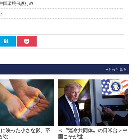
る中国環境保護行政
ケ
»もっと見る
像に映った小さな影、卒
＜〝運命共同体〟の日米台＞中
がな…
国こそが世…