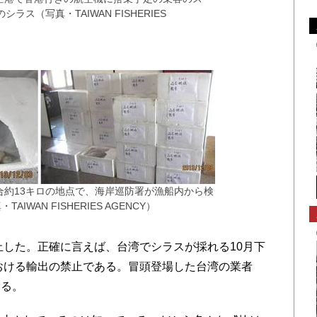
ス（写真・TAIWAN FISHERIES
沖合約13キロの地点で、海岸巡防署が漁船内から検
IWAN FISHERIES AGENCY）
止した。正確に言えば、台湾でシラスが採れる10月下
における輸出の禁止である。冒頭登場した台湾の業者
ある。