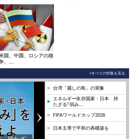
米国、中国、ロシアの核
争、…
»すべての特集を見る
台湾「麗しの島」の実像
エネルギー依存国家・日本 持
たざる｢弱み…
FIFAワールドカップ2026
日本主導で平和の再構築を
本 持たざ