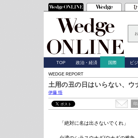
TOP
政治・経済
ビ
国際
WEDGE REPORT
土用の丑の日はいらない、ウ
伊藤 悟
印
「絶対に名は出さないでくれ」
台湾のシラスウナギ(ウナギの稚魚、