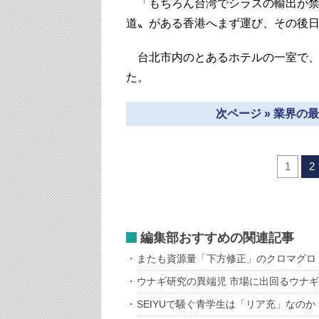
「もちろん台湾でシラスの輸出が禁
道〟がある香港へまず運び、その後
台北市内のとあるホテルの一室で、
た。
次ページ » 業界
1
2
編集部おすすめの関連記事
またも資源量「下方修正」のクロマグロ
ウナギ研究の異端児 市場に出回るウナ
SEIYUで騒ぐ青学生は「リア充」なのか