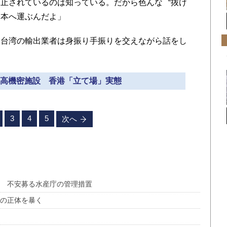
止されているのは知っている。だから色んな〝抜け
日本へ運ぶんだよ」
台湾の輸出業者は身振り手振りを交えながら話をし
の最高機密施設 香港「立て場」実態
3
4
5
次へ
 不安募る水産庁の管理措置
ギの正体を暴く