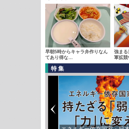
早朝5時からキャラ弁作りなん
強まる
てあり得な…
軍拡競
特集
エネルギー依存国家・日