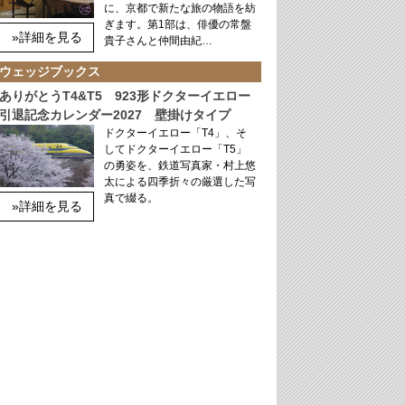
に、京都で新たな旅の物語を紡
ぎます。第1部は、俳優の常盤
»詳細を見る
貴子さんと仲間由紀…
ウェッジブックス
ありがとうT4&T5 923形ドクターイエロー
引退記念カレンダー2027 壁掛けタイプ
ドクターイエロー「T4」、そ
してドクターイエロー「T5」
の勇姿を、鉄道写真家・村上悠
太による四季折々の厳選した写
真で綴る。
»詳細を見る