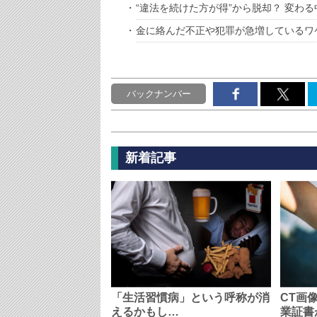
“違法を続けた方が得”から脱却？ 変わ
金に絡んだ不正や犯罪が急増しているワ
バックナンバー
新着記事
「生活習慣病」という呼称が消
CT画
えるかもし…
業証書