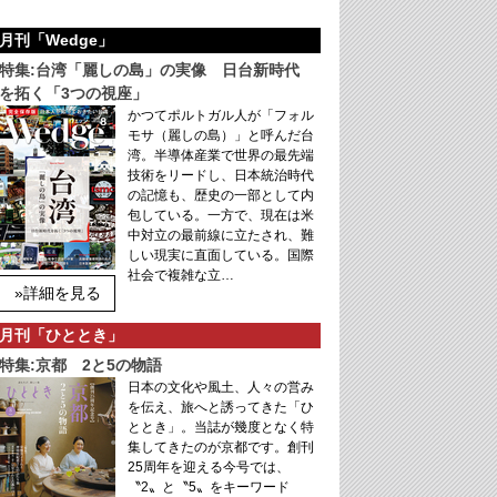
月刊「Wedge」
特集:台湾「麗しの島」の実像 日台新時代
を拓く「3つの視座」
かつてポルトガル人が「フォル
モサ（麗しの島）」と呼んだ台
湾。半導体産業で世界の最先端
技術をリードし、日本統治時代
の記憶も、歴史の一部として内
包している。一方で、現在は米
中対立の最前線に立たされ、難
しい現実に直面している。国際
社会で複雑な立…
»詳細を見る
月刊「ひととき」
特集:京都 2と5の物語
日本の文化や風土、人々の営み
を伝え、旅へと誘ってきた「ひ
ととき」。当誌が幾度となく特
集してきたのが京都です。創刊
25周年を迎える今号では、
〝2〟と〝5〟をキーワード