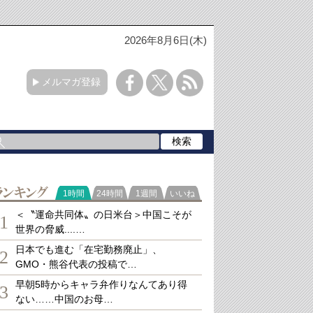
2026年8月6日(木)
メルマガ登録
ランキング
1時間
24時間
1週間
いいね
＜〝運命共同体〟の日米台＞中国こそが
1
世界の脅威....…
日本でも進む「在宅勤務廃止」、
2
GMO・熊谷代表の投稿で…
早朝5時からキャラ弁作りなんてあり得
3
ない……中国のお母…