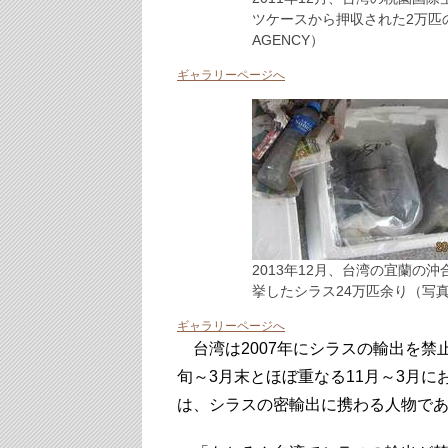
ツケースから押収された2万匹のシラ
AGENCY）
ギャラリーページへ
2013年12月、台湾の宜蘭の
挙したシラス24万匹余り（写真・TA
ギャラリーページへ
台湾は2007年にシラスの輸出を禁
旬～3月末とほぼ重なる11月～3月
は、シラスの密輸出に携わる人物で