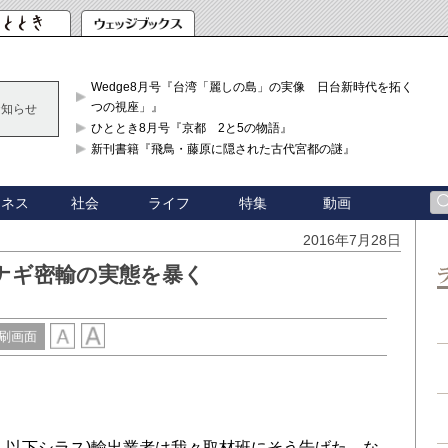
Wedge8月号『台湾「麗しの島」の実像 日台新時代を拓く「3
つの視座」』
お知らせ
ひととき8月号『京都 2と5の物語』
新刊書籍『飛鳥・藤原に隠された古代宮都の謎』
ジネス
社会
ライフ
特集
動画
2016年7月28日
ナギ密輸の実態を暴く
刷画面
以下シラス)輸出業者は我々取材班にそう告げた。な