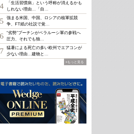
「生活習慣病」という呼称が消えるかも
4
しれない理由…「自…
強まる米国、中国、ロシアの核軍拡競
5
争、FT紙の社説で覚…
“劣勢”プーチンがベラルーシ軍の参戦へ
6
圧力、それでも独…
猛暑による死亡の多い欧州でエアコンが
7
少ない理由…建物と…
»もっと見る