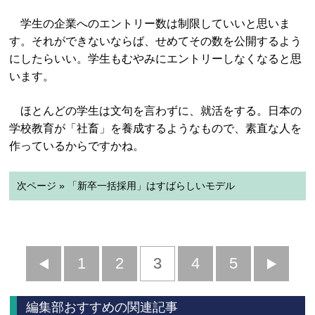
学生の企業へのエントリー数は制限していいと思いま
す。それができないならば、せめてその数を公開するよう
にしたらいい。学生もむやみにエントリーしなくなると思
います。
ほとんどの学生は文句を言わずに、就活をする。日本の
学校教育が「社畜」を養成するようなもので、素直な人を
作っているからですかね。
次ページ » 「新卒一括採用」はすばらしいモデル
前
1
2
3
4
5
へ
へ
編集部おすすめの関連記事