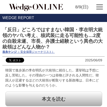
8/9(日)
WEDGE REPORT
「反日」どころではすまない韓国・李在明大統
領のヤバい考え、核武装に走る可能性も…2度
の自殺未遂、市長、弁護士経験という異色の大
統領はどんな人物か？
吉永ケンジ
（ 安全保障ジャーナリスト）
2025/06/09
韓国で進歩派の李在明氏が大統領に就任した。選挙戦は予想に
反し苦戦した。その理由の一つは俗物と評される人間性だ。韓
国人が忌避するほどの大統領が舵取りする新政権は、日本にど
のような影響を与えるのだろうか。
本文を読む