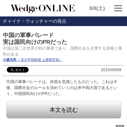
8/8(土)
チャイナ・ウォッチャーの視点
中国の軍事パレード
実は国民向けのPRだった
中国は第二次世界大戦の勝者であり、国際社会を主導する資格と権
利がある
小原凡司
（ 笹川平和財団 上席研究員）
2015/09/09
中国の軍事パレードは、米国を意識したものだった。これは今
後、国際社会のルールを決めていくのは米中両大国であるとい
う、中国国民向けのPRだった。
本文を読む