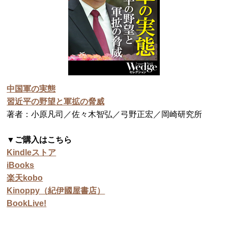
中国軍の実態
習近平の野望と軍拡の脅威
著者：小原凡司／佐々木智弘／弓野正宏／岡崎研究所
▼ご購入はこちら
Kindleストア
iBooks
楽天kobo
Kinoppy（紀伊國屋書店）
BookLive!