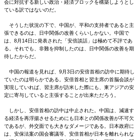
会に対抗する新しい政治・経済ブロックを構築しようとし
ている訳ではないのだ。
そうした状況の下で、中国が、平和の支持者であると主
張できるのは、日中関係の改善くらいしかない。中国で
は、8月14日に発表された「安倍談話」は極めて不評であ
る。それでも、非難を抑制したのは、日中関係の改善を期
待したからだ。
中国の報道を見れば、9月3日の安倍首相の訪中に期待し
ていたのは明らかである。安倍首相と習主席の首脳会談が
実現していれば、習主席が訪米した際にも、東アジアの安
定に寄与していると主張することが出来ただろう。
しかし、安倍首相の訪中は中止された。中国は、減速す
る経済を再浮揚させるためにも日本との関係改善が不可欠
であるが、外交面でも大きなダメージである。日本政府に
は、安保法案の国会審議等、安倍首相が日本を離れられな