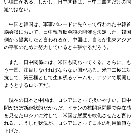
い理由がある。しかし、日中関係は、日中二国間だけの問
題ではない。
中国と韓国は、軍事パレードに先立って行われた中韓首
脳会談において、日中韓首脳会談の開催を決定した。韓国
側から提案したと言われるが、中国は、自らが北東アジア
の平和のために努力していると主張するだろう。
また、日中関係には、米国も関わってくる。さらに、も
う一国、注目しなければならない国がある。米中二極に対
抗して、第三極として生き残るゲームを、アジアで展開し
ようとするロシアだ。
現在の日本と中国は、ロシアにとって扱いやすい。日中
間がほぼ断絶状態だからだ。イランの核開発問題で存在感
を見せたロシアに対して、米国は態度を軟化させたと言わ
れる。こうした状況が、ロシアにとって日本の利用価値を
下げた。