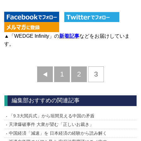
▲「WEDGE Infinity」の
新着記事
などをお届けしていま
す。
前
1
2
3
へ
編集部おすすめの関連記事
「9.3大閲兵式」から垣間見える中国の矛盾
天津爆破事件 大衆が望む「正しいお裁き」
中国経済「減速」を 日本経済の経験から読み解く