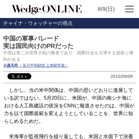
8/9(日)
チャイナ・ウォッチャーの視点
中国の軍事パレード
実は国民向けのPRだった
中国は第二次世界大戦の勝者であり、国際社会を主導する資格と権
利がある
小原凡司
（ 笹川平和財団 上席研究員）
2015/09/09
しかし、当の米中関係は、中国の思いどおりに進展して
いる訳ではない。5月20日に、米国が、中国の南シナ海に
おける人工島建設の状況をCNNに報道させたのは、中国が
力を以て国際規範を変えようとしていることを、世界に知
らしめるためだ。
米海軍が監視飛行を繰り返しても、米国と水面下で決着