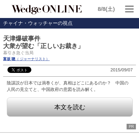
8/8(土)
チャイナ・ウォッチャーの視点
天津爆破事件
大衆が望む「正しいお裁き」
幕引き急ぐ当局
富坂 聰
（ ジャーナリスト）
2015/09/07
陰謀説が日本では渦巻くが、真相はどこにあるのか？ 中国の
人民の見立てと、中国政府の意図を読み解く。
本文を読む
PR