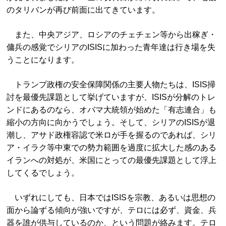
のタリバンが再び前面に出てきています。
また、中央アジア、ロシアのチェチェン等から出稼ぎ・
傭兵の感覚でシリアのISISに加わった青年達は行き場を失
うことになります。
トランプ政権の安全保障関係の主要人物たちは、ISIS掃
討を最優先課題として挙げていますが、ISISが分解のトレ
ンドにあるのなら、オバマ大統領が始めた「有志連合」も
縮小の方向に向かうでしょう。そして、シリアのISISが退
潮し、アサド政権容認で米ロが手を握るのであれば、シリ
ア・イラク等中東での勢力範囲を過度に拡大した感のある
イランへの対処が、米国にとっての最優先課題として浮上
してくるでしょう。
いずれにしても、日本ではISISを宗教、あるいは思想の
面から論ずる傾向が強いですが、テロには必ず、資金、兵
器を誰が供与しているのか、という問題が絡みます。テロ