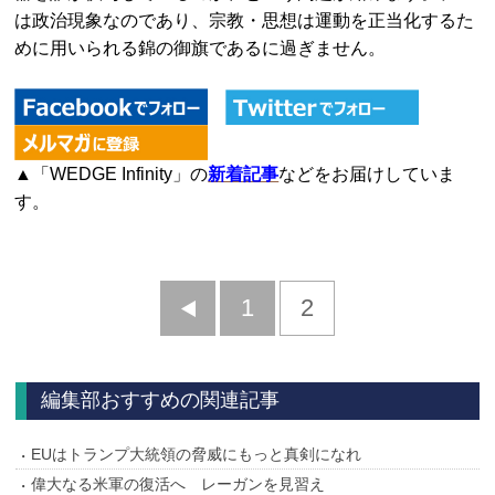
は政治現象なのであり、宗教・思想は運動を正当化するた
めに用いられる錦の御旗であるに過ぎません。
▲「WEDGE Infinity」の
新着記事
などをお届けしていま
す。
前
1
2
へ
編集部おすすめの関連記事
EUはトランプ大統領の脅威にもっと真剣になれ
偉大なる米軍の復活へ レーガンを見習え