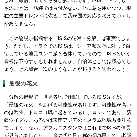
され、報復に出てくる例が多いのです。ISISについても、
ものごとは一筋縄では片付かないことに意を用いつつ、現
在の主要トレンドに依拠して我が国の対応を考えていくし
かありません。
この論説が指摘する「ISISの退潮・分解」は事実でしょ
う。ただし、イラクでのISISは、シーア派政府に対して自
衛している地元スンニ派と合体しているので、ISISという
看板は下ろすかもしれませんが、自治体としては残るでし
ょう。その場合、次のようなことが起きると思われます。
最後の花火
分解の過程で、世界各地で休眠しているISIS分子が、
「最後の花火」をあげる可能性があります。可能性が高い
のは欧州、トルコ（既に起きている）、ロシアであり、新
疆ウイグル、あるいは東南アジアのイスラム地域も要注意
でしょう。なお、アフガニスタンではこれまでISISの伸長
が見られましたが、「金の切れ目が縁の切れ目」で、老舗