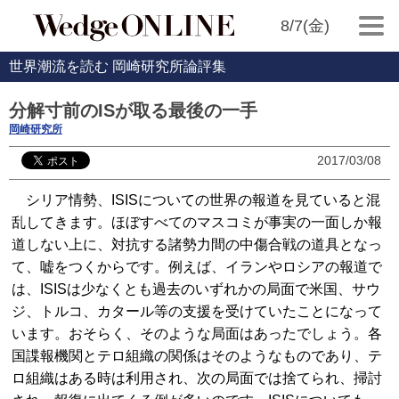
8/7(金)
世界潮流を読む 岡崎研究所論評集
分解寸前のISが取る最後の一手
岡崎研究所
2017/03/08
シリア情勢、ISISについての世界の報道を見ていると混
乱してきます。ほぼすべてのマスコミが事実の一面しか報
道しない上に、対抗する諸勢力間の中傷合戦の道具となっ
て、嘘をつくからです。例えば、イランやロシアの報道で
は、ISISは少なくとも過去のいずれかの局面で米国、サウ
ジ、トルコ、カタール等の支援を受けていたことになって
います。おそらく、そのような局面はあったでしょう。各
国諜報機関とテロ組織の関係はそのようなものであり、テ
ロ組織はある時は利用され、次の局面では捨てられ、掃討