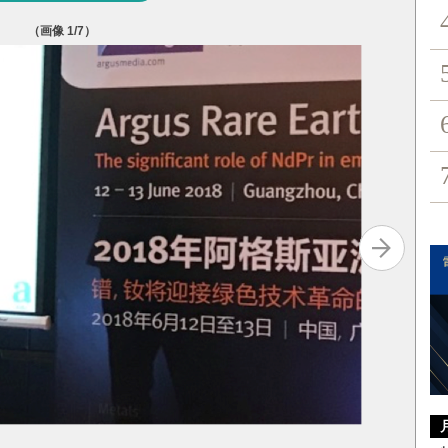
（画像
1
/7）
表１（20