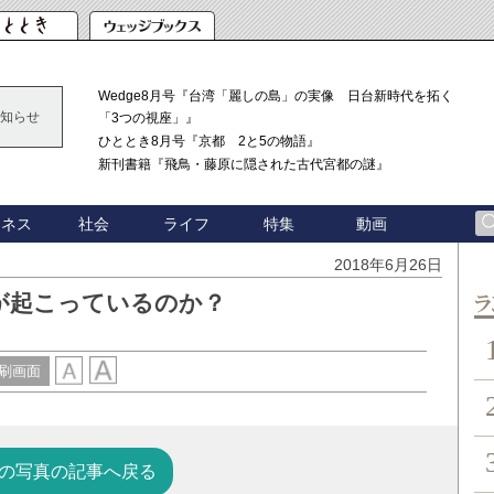
Wedge8月号『台湾「麗しの島」の実像 日台新時代を拓く
知らせ
「3つの視座」』
ひととき8月号『京都 2と5の物語』
新刊書籍『飛鳥・藤原に隠された古代宮都の謎』
ジネス
社会
ライフ
特集
動画
2018年6月26日
が起こっているのか？
ン
刷画面
の写真の記事へ戻る