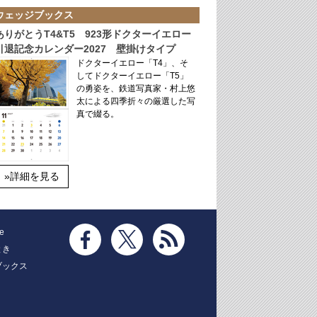
ウェッジブックス
ありがとうT4&T5 923形ドクターイエロー
引退記念カレンダー2027 壁掛けタイプ
ドクターイエロー「T4」、そ
してドクターイエロー「T5」
の勇姿を、鉄道写真家・村上悠
太による四季折々の厳選した写
真で綴る。
»詳細を見る
e
とき
ブックス