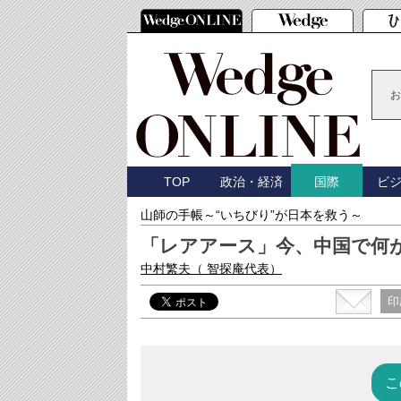
お
TOP
政治・経済
ビ
国際
山師の手帳～“いちびり”が日本を救う～
「レアアース」今、中国で何
中村繁夫
（ 智探庵代表）
印
こ