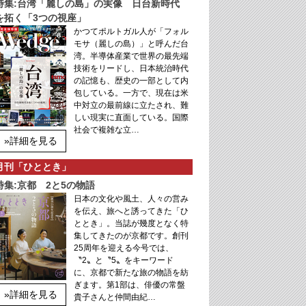
特集:台湾「麗しの島」の実像 日台新時代
を拓く「3つの視座」
かつてポルトガル人が「フォル
モサ（麗しの島）」と呼んだ台
湾。半導体産業で世界の最先端
技術をリードし、日本統治時代
の記憶も、歴史の一部として内
包している。一方で、現在は米
中対立の最前線に立たされ、難
しい現実に直面している。国際
社会で複雑な立…
»詳細を見る
月刊「ひととき」
特集:京都 2と5の物語
日本の文化や風土、人々の営み
を伝え、旅へと誘ってきた「ひ
ととき」。当誌が幾度となく特
集してきたのが京都です。創刊
25周年を迎える今号では、
〝2〟と〝5〟をキーワード
に、京都で新たな旅の物語を紡
ぎます。第1部は、俳優の常盤
»詳細を見る
貴子さんと仲間由紀…