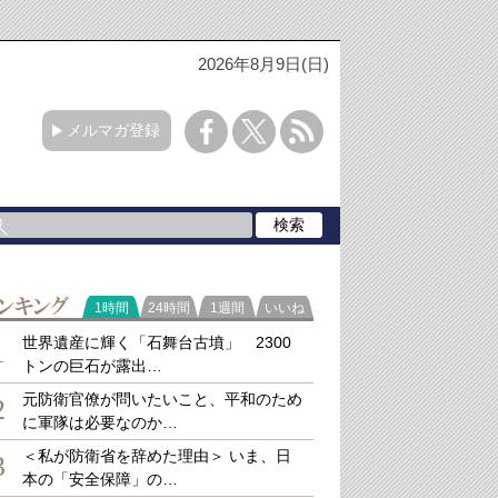
2026年8月9日(日)
メルマガ登録
ラ
1時間
24時間
1週間
いいね
キング
世界遺産に輝く「石舞台古墳」 2300
1
トンの巨石が露出…
元防衛官僚が問いたいこと、平和のため
2
に軍隊は必要なのか…
＜私が防衛省を辞めた理由＞ いま、日
3
本の「安全保障」の…