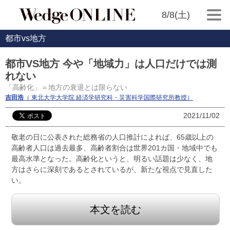
8/8(土)
都市vs地方
都市VS地方 今や「地域力」は人口だけでは測
れない
「高齢化」＝地方の衰退とは限らない
吉田浩
（ 東北大学大学院 経済学研究科・災害科学国際研究所教授）
2021/11/02
敬老の日に公表された総務省の人口推計によれば、65歳以上の
高齢者人口は過去最多、高齢者割合は世界201カ国・地域中でも
最高水準となった。高齢化というと、明るい話題は少なく、地
方はさらに深刻であるとされているが、新たな視点で見直した
い。
本文を読む