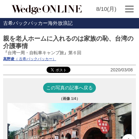
8/10(月)
古希バックパッカー海外放浪記
親を老人ホームに入れるのは家族の恥、台湾の
介護事情
『台湾一周・自転車キャンプ旅』第６回
高野凌
（ 古希バックパッカー）
2020/03/08
この写真の記事へ戻る
（画像
1
/4）
福
て