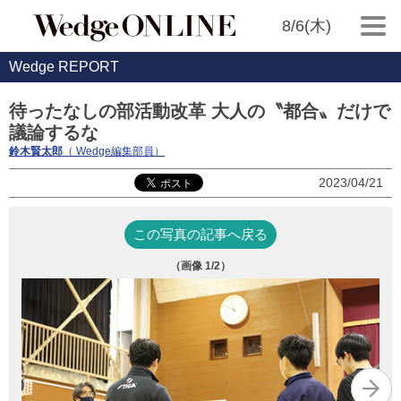
8/6(木)
Wedge REPORT
待ったなしの部活動改革 大人の〝都合〟だけで
議論するな
鈴木賢太郎
（ Wedge編集部員）
2023/04/21
この写真の記事へ戻る
（画像
1
/2）