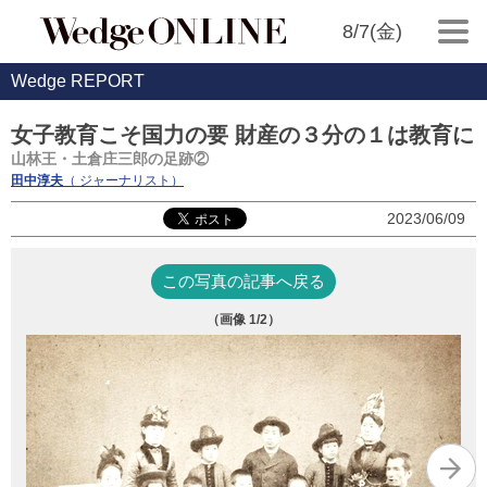
8/7(金)
Wedge REPORT
女子教育こそ国力の要 財産の３分の１は教育に
山林王・土倉庄三郎の足跡②
田中淳夫
（ ジャーナリスト）
2023/06/09
この写真の記事へ戻る
（画像
1
/2）
大