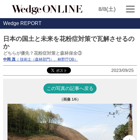
8/8(土)
Wedge REPORT
日本の国土と未来を花粉症対策で瓦解させるの
か
どちらが優先？花粉症対策と森林保全③
中岡 茂
（ 技術士（森林部門）、林野庁OB）
2023/09/25
この写真の記事へ戻る
（画像
1
/6）
写