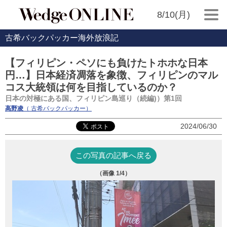
8/10(月)
古希バックパッカー海外放浪記
【フィリピン・ペソにも負けたトホホな日本
円…】日本経済凋落を象徴、フィリピンのマル
コス大統領は何を目指しているのか？
日本の対極にある国、フィリピン島巡り（続編)）第1回
高野凌
（ 古希バックパッカー）
2024/06/30
この写真の記事へ戻る
（画像
1
/4）
セ
の