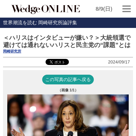
8/9(日)
世界潮流を読む 岡崎研究所論評集
＜ハリスはインタビューが嫌い？＞大統領選で
避けては通れないハリスと民主党の“課題”とは
岡崎研究所
2024/09/17
この写真の記事へ戻る
（画像
1
/1）