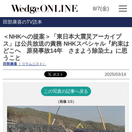
8/7(金)
田部康喜のTV読本
＜NHKへの提案＞「東日本大震災アーカイブ
ス」は公共放送の責務 NHKスペシャル『約束は
どこへ 原発事故14年 さまよう除染土』に思
うこと
田部康喜
（ コラムニスト）
2025/03/14
この写真の記事へ戻る
（画像
1
/3）
地