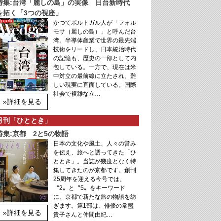
特集:台湾「麗しの島」の実像 日台新時代
を拓く「3つの視座」
かつてポルトガル人が「フォル
モサ（麗しの島）」と呼んだ台
湾。半導体産業で世界の最先端
技術をリードし、日本統治時代
の記憶も、歴史の一部として内
包している。一方で、現在は米
中対立の最前線に立たされ、難
しい現実に直面している。国際
社会で複雑な立…
»詳細を見る
月刊「ひととき」
特集:京都 2と5の物語
日本の文化や風土、人々の営み
を伝え、旅へと誘ってきた「ひ
ととき」。当誌が幾度となく特
集してきたのが京都です。創刊
25周年を迎える今号では、
〝2〟と〝5〟をキーワード
に、京都で新たな旅の物語を紡
ぎます。第1部は、俳優の常盤
»詳細を見る
貴子さんと仲間由紀…