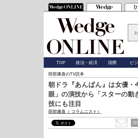
お
TOP
政治・経済
国際
ビ
田部康喜のTV読本
朝ドラ『あんぱん』は女優・
眼」の演技から「スターの動
技にも注目
田部康喜
（ コラムニスト）
印