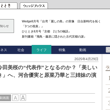
Wedge8月号『台湾「麗しの島」の実像 日台新時代を拓く
知らせ
「3つの視座」』
ひととき8月号『京都 2と5の物語』
新刊書籍『飛鳥・藤原に隠された古代宮都の謎』
ジネス
社会
特集
動画
ライフ
2025年4月29日
今田美桜の“代表作”となるのか？「美しい
ン
き」へ、河合優実と原菜乃華と三姉妹の演
刷画面