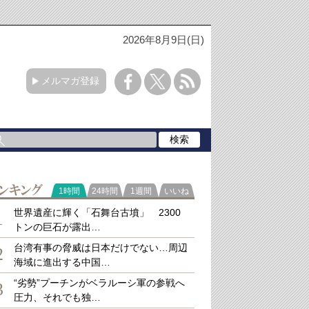
2026年8月9日(日)
メルマガ登録
ラ
1時間
24時間
1週間
いいね
キング
世界遺産に輝く「石舞台古墳」 2300
1
トンの巨石が露出…
台湾有事の脅威は日本だけでない…周辺
2
海域に進出する中国…
“劣勢”プーチンがベラルーシ軍の参戦へ
3
圧力、それでも独…