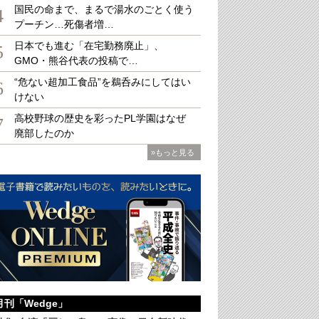
国民の命まで、まるで湯水のごとく使う
4
プーチン…死傷者増…
日本でも進む「在宅勤務廃止」、
5
GMO・熊谷代表の投稿で…
“危ない超加工食品”を鵜呑みにしてはい
6
演技にも注目
けない
高校野球の歴史を彩ったPL学園はなぜ
7
廃部したのか
»もっと見る
月刊「Wedge」