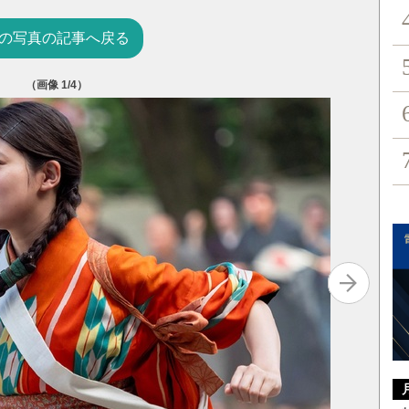
の写真の記事へ戻る
（画像
1
/4）
三姉妹の