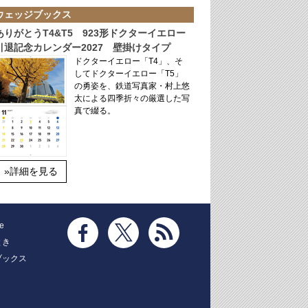
ウェッジブックス
ありがとうT4&T5 923形ドクターイエロー
引退記念カレンダー2027 壁掛けタイプ
ドクターイエロー「T4」、そ
してドクターイエロー「T5」
の勇姿を、鉄道写真家・村上悠
太による四季折々の厳選した写
真で綴る。
»詳細を見る
e
とき
ブックス