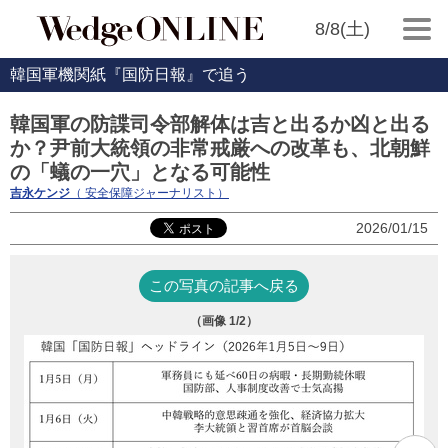
8/8(土)
韓国軍機関紙『国防日報』で追う
韓国軍の防諜司令部解体は吉と出るか凶と出る
か？尹前大統領の非常戒厳への改革も、北朝鮮
の「蟻の一穴」となる可能性
吉永ケンジ
（ 安全保障ジャーナリスト）
2026/01/15
この写真の記事へ戻る
（画像
1
/2）
解