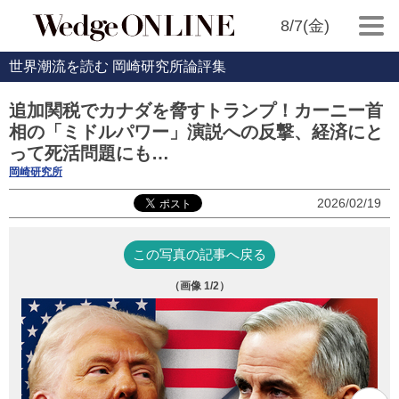
8/7(金)
世界潮流を読む 岡崎研究所論評集
追加関税でカナダを脅すトランプ！カーニー首
相の「ミドルパワー」演説への反撃、経済にと
って死活問題にも…
岡崎研究所
2026/02/19
この写真の記事へ戻る
（画像
1
/2）
最
山本
￥1