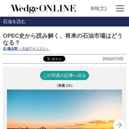
8/8(土)
石油を読む
OPEC史から読み解く、将来の石油市場はどう
なる？
石 雄太郎
（ 石油アナリスト）
2016/07/05
この写真の記事へ戻る
（画像
1
/2）