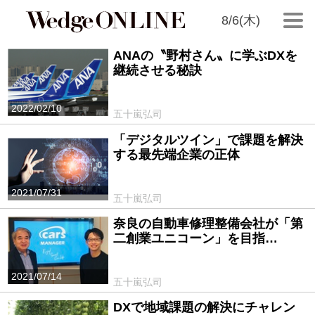
8/6(木)
ANAの〝野村さん〟に学ぶDXを
継続させる秘訣
2022/02/10
五十嵐弘司
「デジタルツイン」で課題を解決
する最先端企業の正体
2021/07/31
五十嵐弘司
奈良の自動車修理整備会社が「第
二創業ユニコーン」を目指…
2021/07/14
五十嵐弘司
DXで地域課題の解決にチャレン