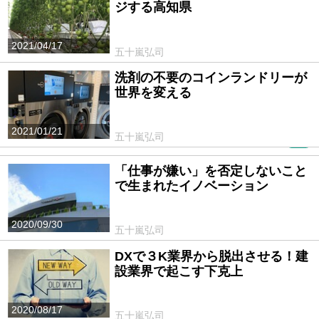
ジする高知県
2021/04/17
五十嵐弘司
洗剤の不要のコインランドリーが
世界を変える
2021/01/21
五十嵐弘司
PR
「仕事が嫌い」を否定しないこと
で生まれたイノベーション
2020/09/30
五十嵐弘司
DXで３K業界から脱出させる！建
設業界で起こす下克上
2020/08/17
五十嵐弘司