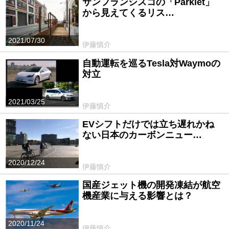
サンフランシスコの「Parklet」
から見えてくるリス…
2021/07/30
伊藤慎介
自動運転を巡るTesla対Waymoの
対立
2021/03/25
伊藤慎介
EVシフトだけでは立ち遅れかね
ない日本のカーボンニュー…
2020/12/24
伊藤慎介
国産ジェット機の開発凍結が航空
機産業に与える影響とは？
2020/11/24
伊藤慎介