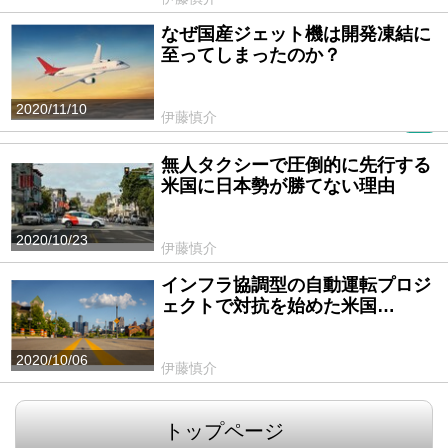
なぜ国産ジェット機は開発凍結に
至ってしまったのか？
2020/11/10
伊藤慎介
PR
無人タクシーで圧倒的に先行する
米国に日本勢が勝てない理由
2020/10/23
伊藤慎介
インフラ協調型の自動運転プロジ
ェクトで対抗を始めた米国…
2020/10/06
伊藤慎介
トップページ