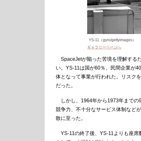
YS-11（gyro/gettyimages）
ギャラリーページへ
SpaceJetが陥った苦境を理解する
い。YS-11は国が60％、民間企業
体となって事業が行われた。リスク
だった。
しかし、1964年から1973年まで
競争力、不十分なサービス体制などが
散に至った。
YS-11の終了後、YS-11よりも座