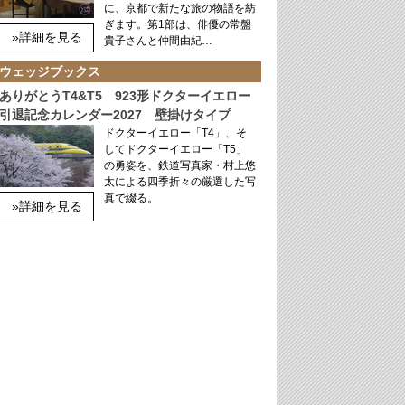
に、京都で新たな旅の物語を紡
ぎます。第1部は、俳優の常盤
»詳細を見る
貴子さんと仲間由紀…
ウェッジブックス
ありがとうT4&T5 923形ドクターイエロー
引退記念カレンダー2027 壁掛けタイプ
ドクターイエロー「T4」、そ
してドクターイエロー「T5」
の勇姿を、鉄道写真家・村上悠
太による四季折々の厳選した写
真で綴る。
»詳細を見る