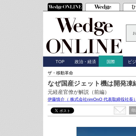
TOP
政治・経済
ビ
国際
ザ・移動革命
なぜ国産ジェット機は開発凍
元経産官僚が解説（前編）
伊藤慎介
（ 株式会社rimOnO 代表取締役社長
印