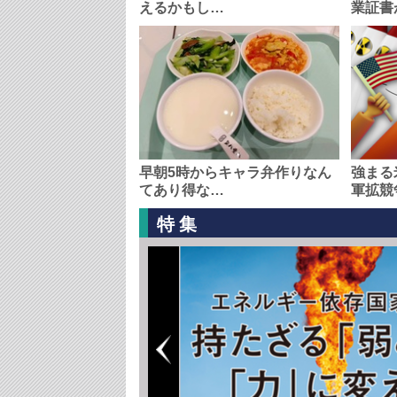
えるかもし…
業証書
早朝5時からキャラ弁作りなん
強まる
てあり得な…
軍拡競
特集