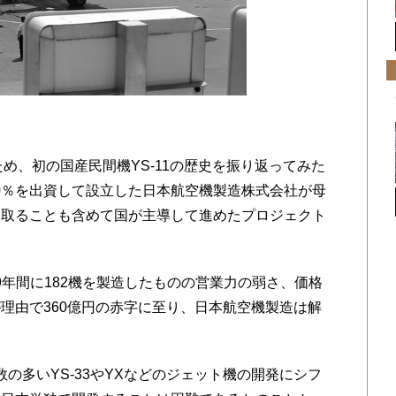
ため、初の国産民間機YS-11の歴史を振り返ってみた
が40％を出資して設立した日本航空機製造株式会社が母
を取ることも含めて国が主導して進めたプロジェクト
の9年間に182機を製造したものの営業力の弱さ、価格
理由で360億円の赤字に至り、日本航空機製造は解
席数の多いYS-33やYXなどのジェット機の開発にシフ