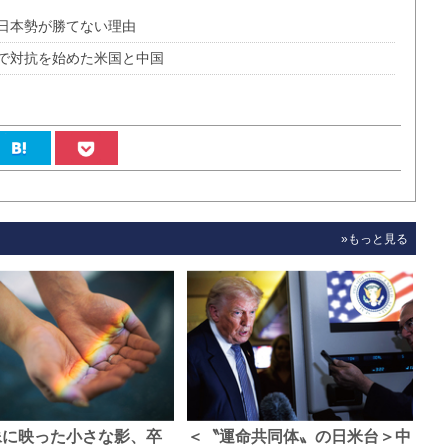
日本勢が勝てない理由
で対抗を始めた米国と中国
»もっと見る
像に映った小さな影、卒
＜〝運命共同体〟の日米台＞中