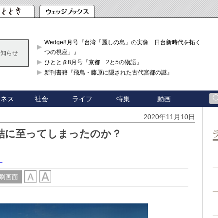
Wedge8月号『台湾「麗しの島」の実像 日台新時代を拓く「3
つの視座」』
お知らせ
ひととき8月号『京都 2と5の物語』
新刊書籍『飛鳥・藤原に隠された古代宮都の謎』
ジネス
社会
ライフ
特集
動画
2020年11月10日
結に至ってしまったのか？
）
刷画面