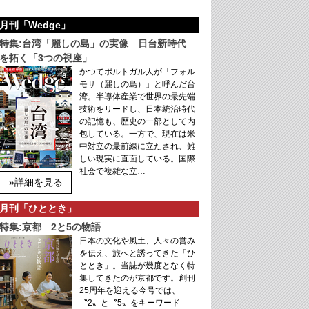
月刊「Wedge」
特集:台湾「麗しの島」の実像 日台新時代
を拓く「3つの視座」
かつてポルトガル人が「フォル
モサ（麗しの島）」と呼んだ台
湾。半導体産業で世界の最先端
技術をリードし、日本統治時代
の記憶も、歴史の一部として内
包している。一方で、現在は米
中対立の最前線に立たされ、難
しい現実に直面している。国際
社会で複雑な立…
»詳細を見る
月刊「ひととき」
特集:京都 2と5の物語
日本の文化や風土、人々の営み
を伝え、旅へと誘ってきた「ひ
ととき」。当誌が幾度となく特
集してきたのが京都です。創刊
25周年を迎える今号では、
〝2〟と〝5〟をキーワード