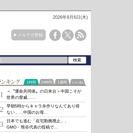
2026年8月6日(木)
メルマガ登録
ランキング
1時間
24時間
1週間
いいね
＜〝運命共同体〟の日米台＞中国こそが
1
世界の脅威....…
早朝5時からキャラ弁作りなんてあり得
2
ない……中国のお母…
日本でも進む「在宅勤務廃止」、
3
GMO・熊谷代表の投稿で…