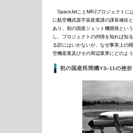
SpaceJetことMRJプロジェクトに
に航空機武器宇宙産業課の課長補佐と
あり、初の国産ジェット機開発とい
し、プロジェクトの内情を知れば知
る訳にはいかないが、なぜ事実上の
空機産業及びその周辺業界にどのよ
初の国産民間機YS-11の挫折