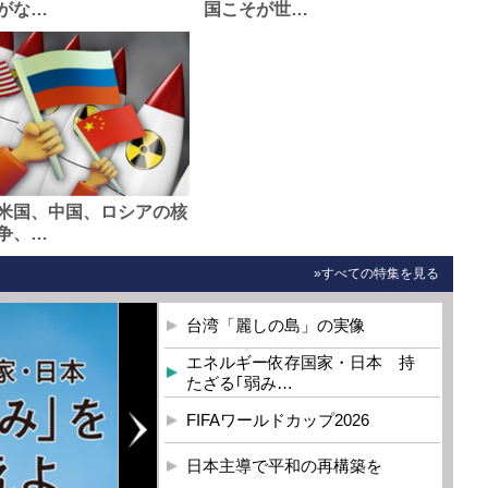
がな…
国こそが世…
米国、中国、ロシアの核
争、…
»すべての特集を見る
台湾「麗しの島」の実像
エネルギー依存国家・日本 持
たざる｢弱み…
FIFAワールドカップ2026
日本主導で平和の再構築を