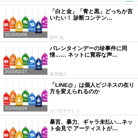
「白と金」「青と黒」どっちか言
いたい！ 診断コンテン…
2015/03/06
田中 結
バレンタインデーの珍事件に同
情…… ネットに寛容な声…
2015/02/27
多田慎介
「LINE@」は個人ビジネスの在り
方を変えられるのか
2015/02/24
カツセマサヒコ
暴言、暴力、ギャラ未払い…ネッ
ト会見で アーティストが…