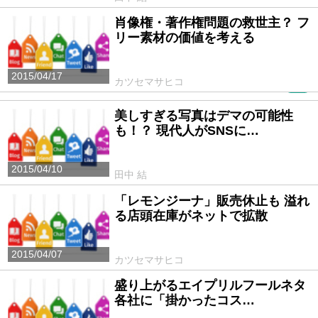
肖像権・著作権問題の救世主？ フ
リー素材の価値を考える
2015/04/17
カツセマサヒコ
PR
美しすぎる写真はデマの可能性
も！？ 現代人がSNSに…
2015/04/10
田中 結
「レモンジーナ」販売休止も 溢れ
る店頭在庫がネットで拡散
2015/04/07
カツセマサヒコ
盛り上がるエイプリルフールネタ
各社に「掛かったコス…