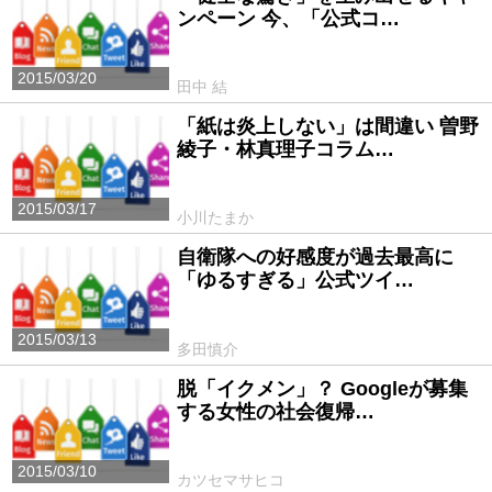
ンペーン 今、「公式コ…
2015/03/20
田中 結
「紙は炎上しない」は間違い 曽野
綾子・林真理子コラム…
2015/03/17
小川たまか
自衛隊への好感度が過去最高に
「ゆるすぎる」公式ツイ…
2015/03/13
多田慎介
脱「イクメン」？ Googleが募集
する女性の社会復帰…
2015/03/10
カツセマサヒコ
PR