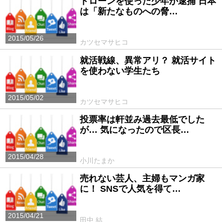
ドローンを使った少年が逮捕 日本
は「新たなものへの脅…
2015/05/26
カツセマサヒコ
就活戦線、異常アリ？ 就活サイト
を使わない学生たち
2015/05/02
カツセマサヒコ
投票率は軒並み過去最低でした
が… 気になったので区長…
2015/04/28
小川たまか
売れない芸人、主婦もマンガ家
に！ SNSで人気を得て…
2015/04/21
田中 結