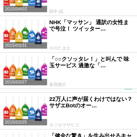
2015/04/03
田中 結
NHK「マッサン」 通訳の女性ま
で号泣！ ツイッター…
2015/03/31
小川たまか
「○○クソッタレ！」と叫んで 味
玉サービス 過激な「…
2015/03/27
多田慎介
PR
22万人に声が届くわけではない？
サザエBotのオー…
2015/03/25
カツセマサヒコ
「健全な驚き」を生み出せるキャ