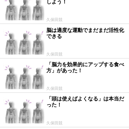
しよう！
久保田競
脳は適度な運動でまだまだ活性化
2009/04/22
できる
久保田競
「脳力を効果的にアップする食べ
2009/03/27
方」があった！
久保田競
「頭は使えばよくなる」は本当だ
2009/02/27
った！
久保田競