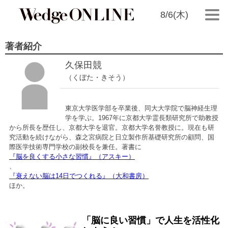
8/6(木)
著者紹介
久保田競
（くぼた・きそう）
東京大学医学部を卒業後、同大大学院で脳神経生理
学を学ぶ。1967年に京都大学霊長類研究所で助教授
から所長を歴任し、京都大学を退官。京都大学名誉教授に。現在も研
究活動を続けながら、森之宮病院と日立製作所基礎研究所の顧問、国
際医学技術専門学校の副校長を兼任。著書に
『脳を良くする小さな習慣』（アスキー）
、
『衰えない脳は14日でつくれる』（大和書房）
ほか。
「脳に良い習慣」で人生を活性化
2009/05/21