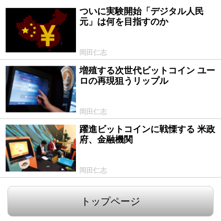
ついに実験開始「デジタル人民
2020/05/26
元」は何を目指すのか
岡田仁志
増殖する次世代ビットコイン ユー
2015/05/15
ロの再現狙うリップル
岡田仁志
躍進ビットコインに戦慄する 米政
2015/01/23
府、金融機関
岡田仁志
トップページ