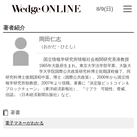
8/9(日)
著者紹介
岡田仁志
（おかだ・ひとし）
国立情報学研究所情報社会相関研究系准教授
1965年大阪府生まれ。東京大学法学部卒業。大阪大
学大学院国際公共政策研究科博士前期課程修了。同
研究科博士後期課程中退。博士（国際公共政策）。2000年から国立情
報学研究所助教授。2007年より現職。著書に『決定版ビットコイン＆
ブロックチェーン』（東洋経済新報社）、『リブラ 可能性、脅威、
信認』（日本経済新聞出版社）など。
著書
電子マネーがわかる