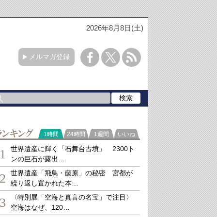
2026年8月8日(土)
メルマガ登録
ランキング
1時間
24時間
1週間
いいね
世界遺産に輝く「石舞台古墳」 2300ト
1
ンの巨石が露出…
世界遺産「飛鳥・藤原」の秘密 宮都が
2
繰り返し置かれた本…
〈特別展「空海と真言の名宝」で注目〉
3
空海はなぜ、120…