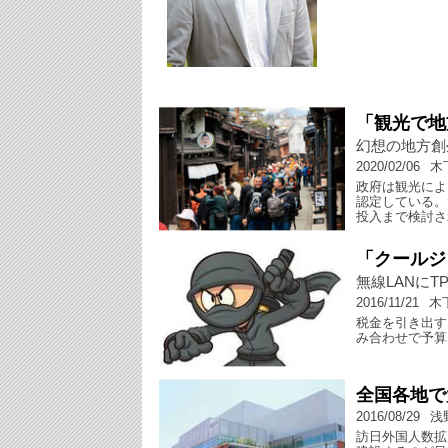
「観光で地
幻想の地方創
2020/02/06
木
政府は観光によ
認定している。
投入まで検討さ
「クールジ
無線LANに
2016/11/21
木
税金を引き出す
み合わせで予算
全国各地で
2016/08/29
浅
訪日外国人数拡