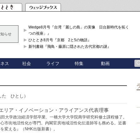
Wedge8月号『台湾「麗しの島」の実像 日台新時代を拓く「3
つの視座」』
お知らせ
ひととき8月号『京都 2と5の物語』
新刊書籍『飛鳥・藤原に隠された古代宮都の謎』
ジネス
社会
ライフ
特集
動画
した ひとし）
リア・イノベーション・アライアンス代表理事
早稲田大学政治経済学部卒業、一橋大学大学院商学研究科修士課程修了。
中心市街地活性化が専門。内閣官房地域活性化伝道師等も務める。近書
を変える』（NHK出版新書）。