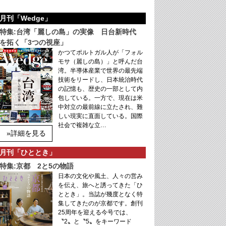
月刊「Wedge」
特集:台湾「麗しの島」の実像 日台新時代
を拓く「3つの視座」
かつてポルトガル人が「フォル
モサ（麗しの島）」と呼んだ台
湾。半導体産業で世界の最先端
技術をリードし、日本統治時代
の記憶も、歴史の一部として内
包している。一方で、現在は米
中対立の最前線に立たされ、難
しい現実に直面している。国際
社会で複雑な立…
»詳細を見る
月刊「ひととき」
特集:京都 2と5の物語
日本の文化や風土、人々の営み
を伝え、旅へと誘ってきた「ひ
ととき」。当誌が幾度となく特
集してきたのが京都です。創刊
25周年を迎える今号では、
〝2〟と〝5〟をキーワード