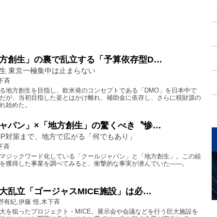
方創生」の裏で乱立する「予算依存型D…
生 東京一極集中は止まらない
下斉
る地方創生を目指し、欧米発のコンセプトである「DMO」を日本中で
だが、当初目指した姿とはかけ離れ、補助金に依存し、さらに税財源の
れ始めた。
ャパン」×「地方創生」の驚くべき〝惨…
TPP対策まで、地方で広がる「何でもあり」
下斉
マジックワード化している「クールジャパン」と「地方創生」。この組
を獲得した事業を調べてみると、衝撃的な事実が潜んでいた――。
大乱立「ゴージャスMICE施設」は必…
野有紀,伊藤 悟,木下斉
大を狙ったプロジェクト・MICE。展示会や会議などを行う巨大施設を