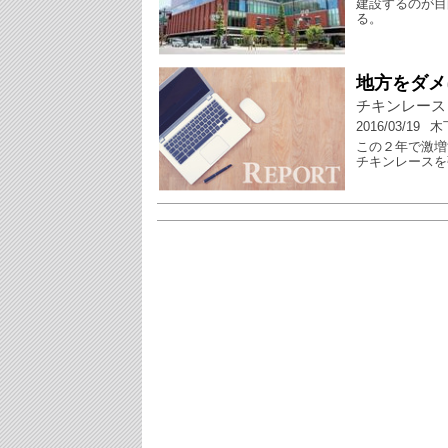
建設するのが目
る。
地方をダメ
チキンレース
2016/03/19
木
この２年で激増
チキンレースを