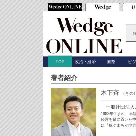
政治・経済
国際
ビ
TOP
著者紹介
木下斉
（きの
一般社団法人エ
1982年生まれ。
経営を軸に置いた
に『稼ぐまちが地方