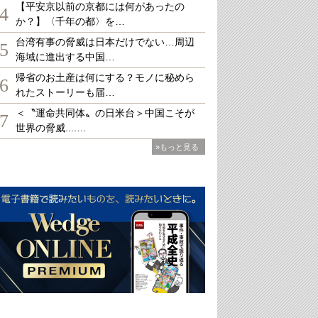
【平安京以前の京都には何があったの
4
か？】〈千年の都〉を…
台湾有事の脅威は日本だけでない…周辺
5
海域に進出する中国…
帰省のお土産は何にする？モノに秘めら
6
れたストーリーも届…
＜〝運命共同体〟の日米台＞中国こそが
7
世界の脅威....…
»もっと見る