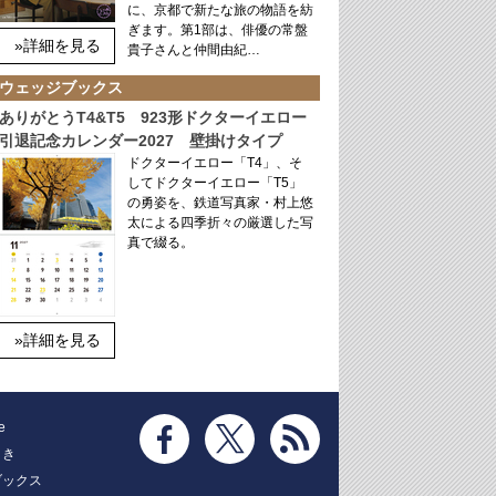
に、京都で新たな旅の物語を紡
ぎます。第1部は、俳優の常盤
»詳細を見る
貴子さんと仲間由紀…
ウェッジブックス
ありがとうT4&T5 923形ドクターイエロー
引退記念カレンダー2027 壁掛けタイプ
ドクターイエロー「T4」、そ
してドクターイエロー「T5」
の勇姿を、鉄道写真家・村上悠
太による四季折々の厳選した写
真で綴る。
»詳細を見る
e
とき
ブックス