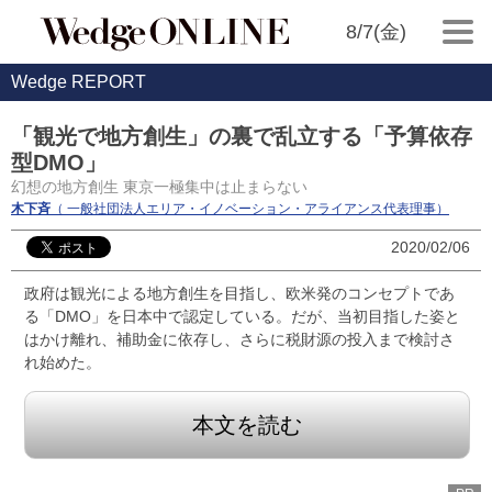
8/7(金)
Wedge REPORT
「観光で地方創生」の裏で乱立する「予算依存
型DMO」
幻想の地方創生 東京一極集中は止まらない
木下斉
（ 一般社団法人エリア・イノベーション・アライアンス代表理事）
2020/02/06
政府は観光による地方創生を目指し、欧米発のコンセプトであ
る「DMO」を日本中で認定している。だが、当初目指した姿と
はかけ離れ、補助金に依存し、さらに税財源の投入まで検討さ
れ始めた。
本文を読む