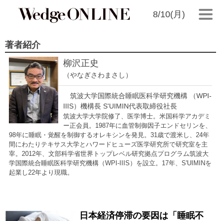
8/10(月)
著者紹介
柳沢正史
（やなぎさわまさし）
筑波大学国際統合睡眠医科学研究機構 （WPI-
IIIS）機構長 S'UIMIN代表取締役社長
筑波大学大学院修了、医学博士。米国科学アカデミ
ー正会員。1987年に血管制御因子エンドセリンを、
98年に睡眠・覚醒を制御するオレキシンを発見。31歳で渡米し、24年
間にわたりテキサス大学とハワードヒューズ医学研究所で研究室を主
宰。2012年、文部科学省世界トップレベル研究拠点プログラム筑波大
学国際統合睡眠医科学研究機構（WPI-IIIS）を設立。17年、S'UIMINを
起業し22年より現職。
日本経済停滞の要因は「睡眠不
2024/01/25