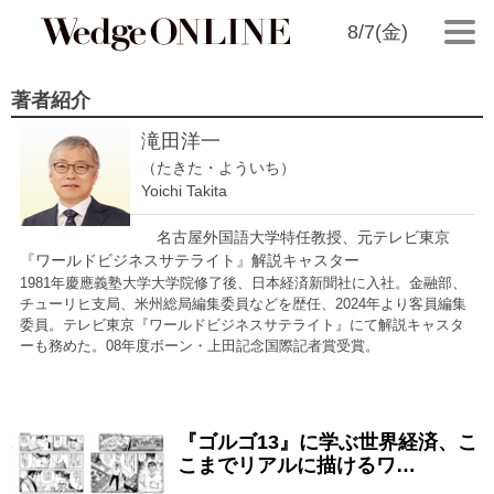
8/7(金)
著者紹介
滝田洋一
（たきた・よういち）
Yoichi Takita
名古屋外国語大学特任教授、元テレビ東京
『ワールドビジネスサテライト』解説キャスター
1981年慶應義塾大学大学院修了後、日本経済新聞社に入社。金融部、
チューリヒ支局、米州総局編集委員などを歴任、2024年より客員編集
委員。テレビ東京『ワールドビジネスサテライト』にて解説キャスタ
ーも務めた。08年度ボーン・上田記念国際記者賞受賞。
『ゴルゴ13』に学ぶ世界経済、こ
2025/06/04
こまでリアルに描けるワ…