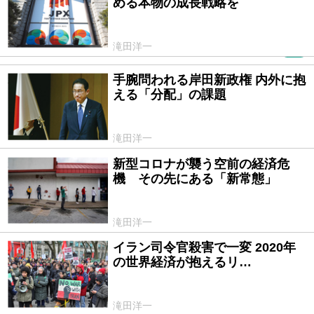
める本物の成長戦略を
滝田洋一
PR
手腕問われる岸田新政権 内外に抱
2021/10/18
える「分配」の課題
滝田洋一
新型コロナが襲う空前の経済危
2020/04/28
機 その先にある「新常態」
滝田洋一
イラン司令官殺害で一変 2020年
2020/01/06
の世界経済が抱えるリ…
滝田洋一