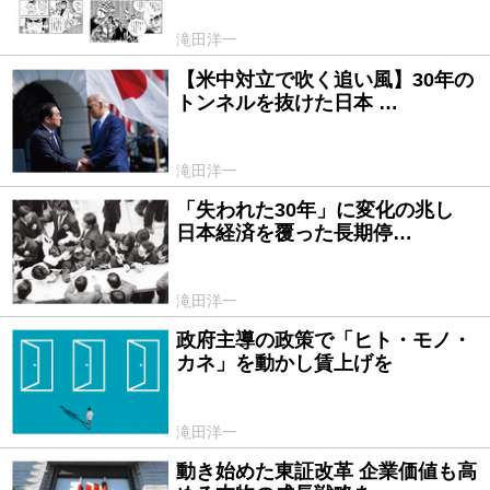
滝田洋一
【米中対立で吹く追い風】30年の
2024/05/22
トンネルを抜けた日本 …
滝田洋一
「失われた30年」に変化の兆し
2024/04/25
日本経済を覆った長期停…
滝田洋一
政府主導の政策で「ヒト・モノ・
2022/10/21
カネ」を動かし賃上げを
滝田洋一
動き始めた東証改革 企業価値も高
2022/02/21