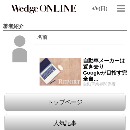
8/9(日)
著者紹介
名前
自動車メーカーは
2016/05/31
置き去り
Googleが目指す完
全自…
自動車業界関係者
トップページ
人気記事