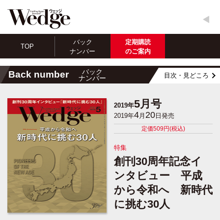
バック
定期購読
TOP
ナンバー
のご案内
バック
Back number
目次・見どころ
ナンバー
5月号
2019年
4
20
2019年
月
日発売
定価509円(税込)
特集
創刊30周年記念イ
ンタビュー 平成
から令和へ 新時代
に挑む30人