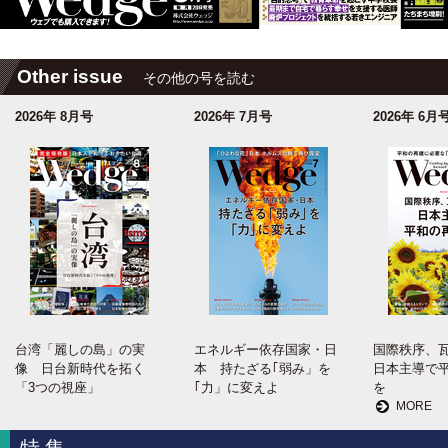
Other issue
その他の号を読む
2026年 8月号
2026年 7月号
2026年 6月
台湾「麗しの島」の実
エネルギー依存国家・日
国際秩序、
像 日台新時代を拓く
本 持たざる｢弱み」を
日本主導で
「3つの視座」
｢力」に変えよ
を
MORE
特集