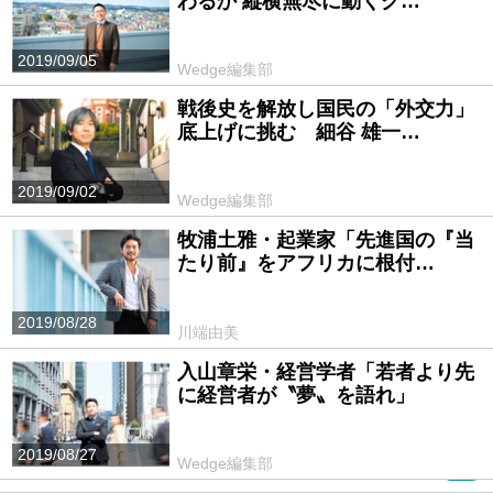
わるか 縦横無尽に動くク…
2019/09/05
Wedge編集部
戦後史を解放し国民の「外交力」
底上げに挑む 細谷 雄一…
2019/09/02
Wedge編集部
牧浦土雅・起業家「先進国の『当
たり前』をアフリカに根付…
2019/08/28
川端由美
入山章栄・経営学者「若者より先
に経営者が〝夢〟を語れ」
2019/08/27
Wedge編集部
PR