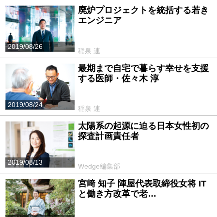
廃炉プロジェクトを統括する若き
エンジニア
2019/08/26
稲泉 連
最期まで自宅で暮らす幸せを支援
する医師・佐々木 淳
2019/08/24
稲泉 連
太陽系の起源に迫る日本女性初の
探査計画責任者
2019/08/13
Wedge編集部
宮﨑 知子 陣屋代表取締役女将 IT
と働き方改革で老…