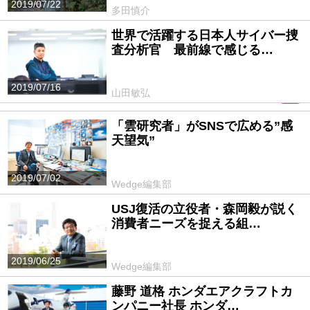
2019/07/22
多田慎介
世界で活躍する日本人サイバー捜
査分析官 最前線で感じる…
2019/07/16
山田敏弘
PR
「雲研究者」がSNSで広める”感
天望気”
2019/07/02
Wedge編集部
USJ復活の立役者・森岡毅が説く
消費者ニーズを捉える組…
2019/06/25
Wedge編集部
藤野 道格 ホンダエアクラフトカ
ンパニー社長 ホンダ…