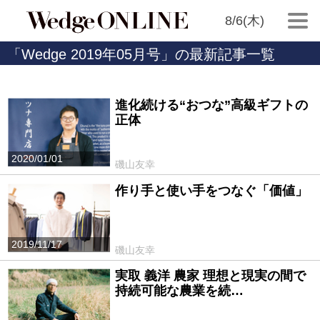
8/6(木)
「Wedge 2019年05月号」の最新記事一覧
進化続ける“おつな”高級ギフトの
正体
2020/01/01
磯山友幸
作り手と使い手をつなぐ「価値」
2019/11/17
磯山友幸
実取 義洋 農家 理想と現実の間で
持続可能な農業を続…