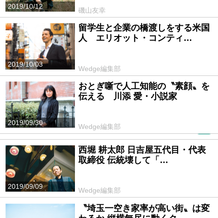
2019/10/12
磯山友幸
留学生と企業の橋渡しをする米国
人 エリオット・コンティ…
2019/10/03
Wedge編集部
おとぎ噺で人工知能の〝素顔〟を
伝える 川添 愛・小説家
2019/09/30
Wedge編集部
PR
西堀 耕太郎 日吉屋五代目・代表
取締役 伝統壊して「…
2019/09/09
Wedge編集部
〝埼玉一空き家率が高い街〟は変