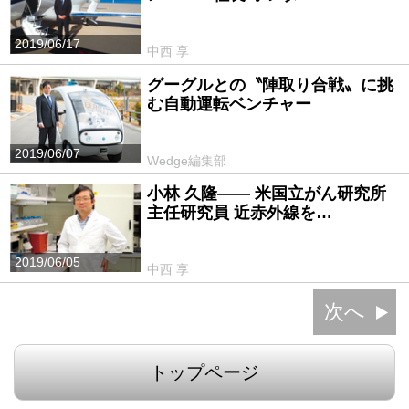
2019/06/17
中西 享
グーグルとの〝陣取り合戦〟に挑
む自動運転ベンチャー
2019/06/07
Wedge編集部
小林 久隆―― 米国立がん研究所
主任研究員 近赤外線を…
2019/06/05
中西 享
次へ
トップページ