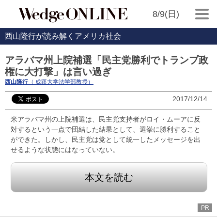
8/9(日)
西山隆行が読み解くアメリカ社会
アラバマ州上院補選「民主党勝利でトランプ政
権に大打撃」は言い過ぎ
西山隆行
（ 成蹊大学法学部教授）
2017/12/14
米アラバマ州の上院補選は、民主党支持者がロイ・ムーアに反
対するという一点で団結した結果として、選挙に勝利すること
ができた。しかし、民主党は党として統一したメッセージを出
せるような状態にはなっていない。
本文を読む
PR