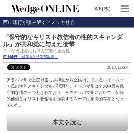
8/6(木)
西山隆行が読み解くアメリカ社会
「保守的なキリスト教信者の性的スキャンダ
ル」が共和党に与えた衝撃
アメリカ社会における宗教の重要性
西山隆行
（ 成蹊大学法学部教授）
2017/11/24
アラバマ州で上院補選に共和党から立候補しているロイ・ムー
ア氏の性的スキャンダルが話題だ。アラバマ州は全米中最も保
守的な州の一つとされており、そのアラバマ州において、伝統
的価値とキリスト教倫理を強調するムーアは象徴的存在となっ
ていた。
本文を読む