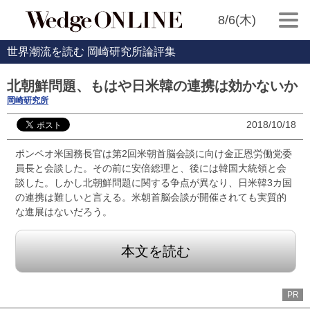
8/6(木)
世界潮流を読む 岡崎研究所論評集
北朝鮮問題、もはや日米韓の連携は効かないか
岡崎研究所
2018/10/18
ポンペオ米国務長官は第2回米朝首脳会談に向け金正恩労働党委
員長と会談した。その前に安倍総理と、後には韓国大統領と会
談した。しかし北朝鮮問題に関する争点が異なり、日米韓3カ国
の連携は難しいと言える。米朝首脳会談が開催されても実質的
な進展はないだろう。
本文を読む
PR