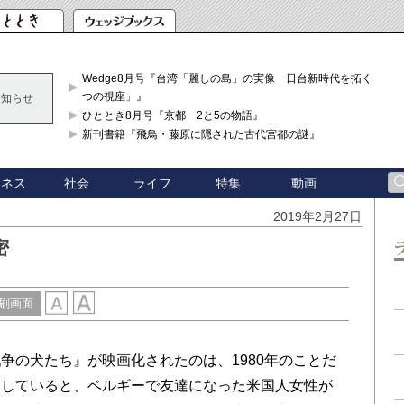
Wedge8月号『台湾「麗しの島」の実像 日台新時代を拓く「3
つの視座」』
お知らせ
ひととき8月号『京都 2と5の物語』
新刊書籍『飛鳥・藤原に隠された古代宮都の謎』
ジネス
社会
ライフ
特集
動画
2019年2月27日
密
刷画面
の犬たち』が映画化されたのは、1980年のことだ
にしていると、
ベルギーで友達になった米国人女性が