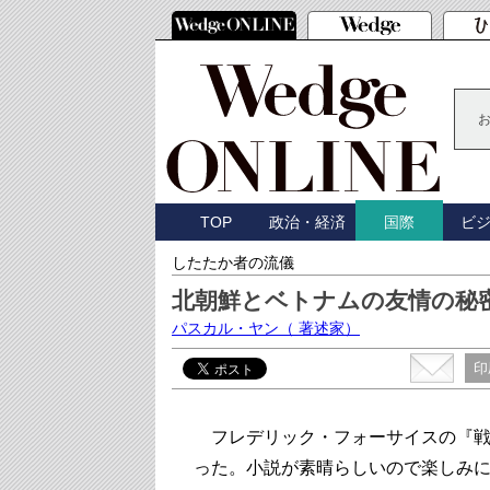
TOP
政治・経済
ビ
国際
したたか者の流儀
北朝鮮とベトナムの友情の秘
パスカル・ヤン
（ 著述家）
印
フレデリック・フォーサイスの『戦争
った。
小説が素晴らしいので楽しみ