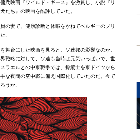
の傭兵映画『ワイルド・ギース』を激賞し、
小説『リ
の犬たち』の映画を酷評していた。
員の妻で、
健康診断と休暇をかねてベルギーのブリ
った。
を舞台にした映画を見ると、
ソ連邦の影響なのか、
世界戦略に対して、ソ連も当時は元気いっぱいで、
世
イスラエルとの中東戦争では、
操縦士を東ドイツから
苦手な夜間の空中戦に備え国際化していたのだ。
今で
あろうか。