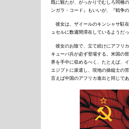
既に観たが、
がっかりでむしろ同種
ンガラ・コード』もいいが、『戦争
彼女は、ザイールのキンシャサ駐在
ュセルに数週間滞在してい
るようだ
彼女のお陰で、立て続けにアフリカ
キューバ兵が必ず登場する。
米国の
界を手中に収めるべく、たとえば、
エジプトに派遣し、
現地の操縦士の
言えば中国のアフリカ進出と同じで