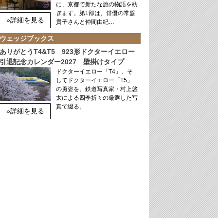
に、京都で新たな旅の物語を紡
ぎます。第1部は、俳優の常盤
»詳細を見る
貴子さんと仲間由紀…
ウェッジブックス
ありがとうT4&T5 923形ドクターイエロー
引退記念カレンダー2027 壁掛けタイプ
ドクターイエロー「T4」、そ
してドクターイエロー「T5」
の勇姿を、鉄道写真家・村上悠
太による四季折々の厳選した写
真で綴る。
»詳細を見る