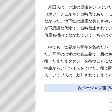
米国人は、ソ連の崩壊をいっていた
ロポフ、
チェルネンコ時代であり、
なかった。
地下鉄の過度な美しさや
が不思議な代物で、
当時禁止されて
何度も機内でながれていて、
ちぐは
中でも、世界から青年を集めたパト
た。平等のはずの社会主義で、
肌の
後、
たまたまタクシーを待つことに
学生からアドバイス
をうけた。後で
人、アラブ人は、差別されてしまう
次ページ » ソ連