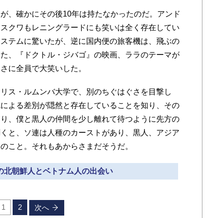
が、
確かにその後10年は持たなかったのだ。アンド
モスクワもレニングラードにも笑いは全く存在してい
システムに驚いたが、
逆に国内便の旅客機は、飛ぶの
いた、『ドクトル・ジバゴ』の映画、
ララのテーマが
ぐさに全員で大笑いした。
リス・ルムンバ大学で、
別のちぐはぐさを目撃し
色による差別が隠然と存在していることを知り、その
なり、
僕と黒人の仲間を少し離れて待つように先方の
聞くと、ソ連は人種のカーストがあり、
黒人、アジア
とのこと。
それもあからさまだそうだ。
での北朝鮮人とベトナム人の出会い
1
2
次へ