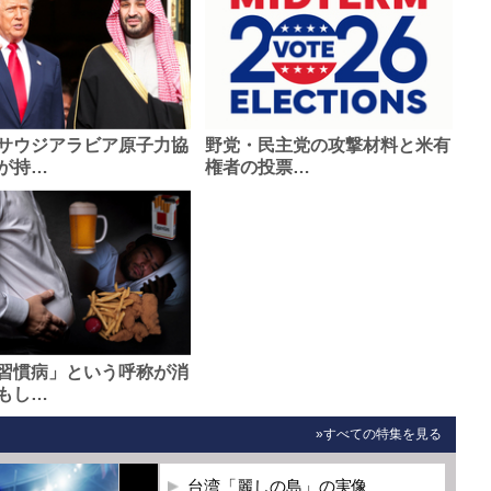
サウジアラビア原子力協
野党・民主党の攻撃材料と米有
が持…
権者の投票…
習慣病」という呼称が消
もし…
»すべての特集を見る
台湾「麗しの島」の実像