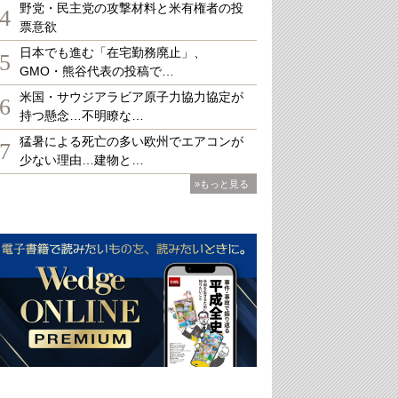
野党・民主党の攻撃材料と米有権者の投
4
票意欲
日本でも進む「在宅勤務廃止」、
5
GMO・熊谷代表の投稿で…
米国・サウジアラビア原子力協力協定が
6
持つ懸念…不明瞭な…
猛暑による死亡の多い欧州でエアコンが
7
少ない理由…建物と…
»もっと見る