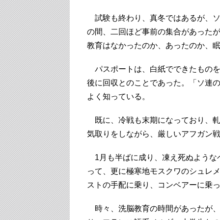
試験も終わり、真冬ではあるが、
の間、
二回ほど事前の集合があった
教育はなかったのか、あったのか、
パスポートは、
白紙でできたもの
後に回収とのことであった。「
ソ連
よく知っている。
既に、冷戦も末期になっており、軋
気取りをしながら、
厳しいアフガン
1月も半ばに成り、
凍え死ぬような
って、更に極寒地モスクワのシュレ
ストの手配に乗り、
コンベアーに乗
時々、
洗脳教育の時間があったが