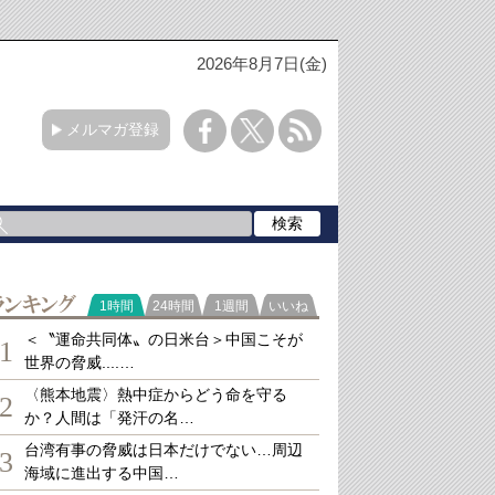
2026年8月7日(金)
メルマガ登録
ランキング
1時間
24時間
1週間
いいね
＜〝運命共同体〟の日米台＞中国こそが
1
世界の脅威....…
〈熊本地震〉熱中症からどう命を守る
2
か？人間は「発汗の名…
台湾有事の脅威は日本だけでない…周辺
3
海域に進出する中国…