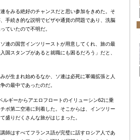
ソ連をみる絶好のチャンスだと思い参加をきめた。そ
が、
手続き的な説明でビザや通貨の問題であり、
洗脳
眠っていたので不明だ。
をソ連の国営インツリーストが用意してくれ、
旅の最
の入国スタンプがあると就職にも困るだろう」だと、
みが生まれ始めるなか、
ソ連は必死に軍備拡張と人
戦争の最中であったのだ。
ベルギーからアエロフロートのイリューシン62に
乗
メチボ第二空港に到着した。
そこからは、インツリー
って盛りだくさんな旅がはじまった。
、
講師はすべてフランス語が完璧に話すロシア人であ