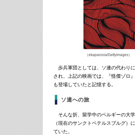
（ekapanova/Gettyimages）
歩兵軍団としては、
ソ連の代わり
され、上記の映画では、『怪傑ゾロ
も登場していたと記憶する。
ソ連への旅
そんな折、留学中のベルギーの大学
（
現在のサンクトペテルスブルグ）
ていた。