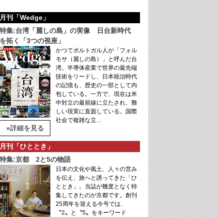
月刊「Wedge」
特集:台湾「麗しの島」の実像 日台新時代
を拓く「3つの視座」
かつてポルトガル人が「フォル
モサ（麗しの島）」と呼んだ台
湾。半導体産業で世界の最先端
技術をリードし、日本統治時代
の記憶も、歴史の一部として内
包している。一方で、現在は米
中対立の最前線に立たされ、難
しい現実に直面している。国際
社会で複雑な立…
»詳細を見る
月刊「ひととき」
特集:京都 2と5の物語
日本の文化や風土、人々の営み
を伝え、旅へと誘ってきた「ひ
ととき」。当誌が幾度となく特
集してきたのが京都です。創刊
25周年を迎える今号では、
〝2〟と〝5〟をキーワード