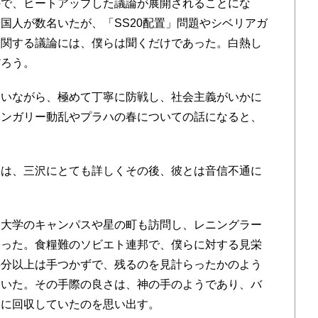
ので、
ヒートアップした議論が展開されることにな
国人が数名いたが、「SS20配置」
問題やシベリアガ
に関する議論には、僕らは聞くだけであった。
白熱し
だろう。
いながら、
極めて丁寧に防戦し、
社会主義がいかに
ハンガリー動乱やプラハの春についての話になると、
。
は、三沢にとても詳しくその後、
彼とは音信不通に
な大学のキャンパスや星の町も訪問し、
レニングラー
あった。
食糧難のソビエト連邦で、僕らに対する見栄
半分以上は手つかずで、
残るのを見計らったかのよう
ていた。その手際の良さは、
神の手のようであり、
バ
うに回収していたのを思い出
す。