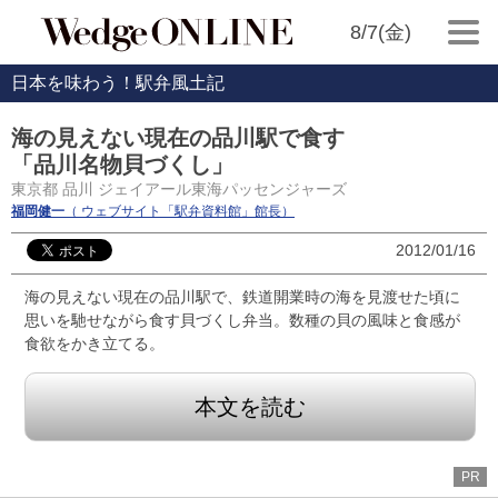
8/7(金)
日本を味わう！駅弁風土記
海の見えない現在の品川駅で食す
「品川名物貝づくし」
東京都 品川 ジェイアール東海パッセンジャーズ
福岡健一
（ ウェブサイト「駅弁資料館」館長）
2012/01/16
海の見えない現在の品川駅で、鉄道開業時の海を見渡せた頃に
思いを馳せながら食す貝づくし弁当。数種の貝の風味と食感が
食欲をかき立てる。
本文を読む
PR