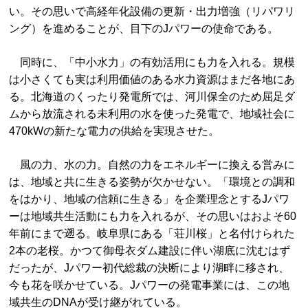
い。その思いで高経年化設備の更新・出力増強（リパワリ
ング）を進めることが、目下のJパワーの使命である。
同時に、「中小水力」の有効活用にも力を入れる。規模
は小さくても実は利用価値のある水力資源はまだ各地にあ
る。北海道のくったり発電所では、河川保全のため屈足ダ
ムから放流される未利用の水を使った発電で、地域社会に
470kWの新たな電力の供給を実現させた。
風の力、水の力。自然の力をエネルギーに換える営みに
は、地域と共に生きる姿勢が欠かせない。「環境との調和
をはかり、地域の信頼に生きる」を企業理念とするJパワ
ーは地域共生活動にも力を入れるが、その思いはおよそ60
年前にまで遡る。岐阜県にある「荘川桜」と名付けられた
2本の老桜。かつて御母衣ダム建設に伴い湖底に沈むはず
だったが、Jパワー初代総裁の決断により湖畔に移され、
今も花を咲かせている。Jパワーの発電事業には、この地
域共生のDNAが受け継がれている。