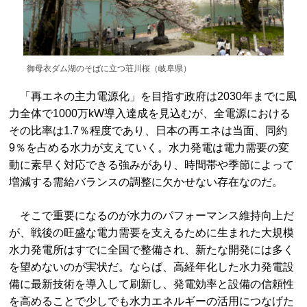
御母衣ダム湖のそばに立つ荘川桜（岐阜県）
「再エネの主力電源化」を目指す政府は2030年までに風
力全体で1000万kW導入達成を見込むが、全電源における
その比率は1.7％程度であり、日本の再エネは当面、同約
9％を占める水力が支えていく。水力発電は電力需要の変
動に素早く対応できる強みがあり、時間帯や季節によって
増減する需給バランスの調整に欠かせない存在なのだ。
そこで重要になるのが水力のパフォーマンス維持向上だ
が、戦後の旺盛な電力需要を支えるために生まれた大規模
水力発電所はすでに全国で整備され、新たな開発には多く
を望めないのが実状だ。ならば、高経年化した水力発電設
備に最新技術を導入して刷新し、発電効率と設備の信頼性
を高めることで少しでも水力エネルギーの活用につなげた