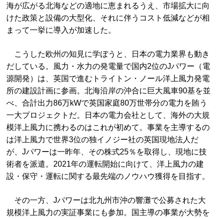
海が広がる北海などの適地に恵まれるうえ、市場拡大に向
けた政策と設備の大型化、それに伴うコスト低減などが相
まって一挙に導入が加速した。
こうした欧州の知見に学ぼうと、日本の電力業界も動き
だしている。風力・水力の発電量で国内2位のJパワー（電
源開発）は、英国で進むトライトン・ノール洋上風力発電
所の建設計画に参画。北海沿岸の沖合に巨大風車90基を並
べ、合計出力86万kWで英国家庭80万世帯分の電力を賄う
一大プロジェクトだ。日本の電力会社として、海外の大規
模洋上風力に携わるのはこれが初めて。事業を主導するの
は洋上風力で世界3位の独イノジー社の英国現地法人だ
が、Jパワーは一昨年、その株式25％を取得し、現地に技
術者を派遣。2021年の運転開始に向けて、洋上風力の建
設・保守・運転に関する最先端のノウハウ獲得を目指す。
その一方、Jパワーは北九州市沖の響灘で公募された大
規模洋上風力の実証事業にも参加。国主導の事業が大勢を