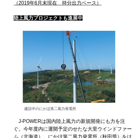
（2019年6月末現在 持分出力ベース）
陸上風力プロジェクトも進展中
建設中のにかほ第二風力発電所
J-POWERは国内陸上風力の新規開発にも力を注
ぐ。今年度内に運開予定のせたな大里ウインドファー
ム（北海道）、にかほ第二風力発電所（秋田県）をは