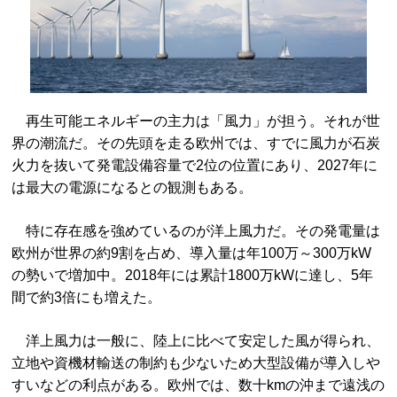
再生可能エネルギーの主力は「風力」が担う。それが世
界の潮流だ。その先頭を走る欧州では、すでに風力が石炭
火力を抜いて発電設備容量で2位の位置にあり、2027年に
は最大の電源になるとの観測もある。
特に存在感を強めているのが洋上風力だ。その発電量は
欧州が世界の約9割を占め、導入量は年100万～300万kW
の勢いで増加中。2018年には累計1800万kWに達し、5年
間で約3倍にも増えた。
洋上風力は一般に、陸上に比べて安定した風が得られ、
立地や資機材輸送の制約も少ないため大型設備が導入しや
すいなどの利点がある。欧州では、数十kmの沖まで遠浅の