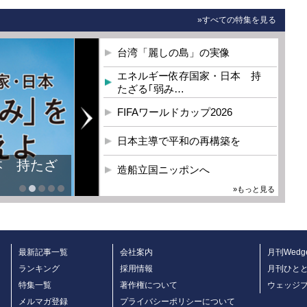
»すべての特集を見る
台湾「麗しの島」の実像
エネルギー依存国家・日本 持
たざる｢弱み…
FIFAワールドカップ2026
日本主導で平和の再構築を
本 持たざ
造船立国ニッポンへ
»もっと見る
最新記事一覧
会社案内
月刊Wedg
ランキング
採用情報
月刊ひと
特集一覧
著作権について
ウェッジ
メルマガ登録
プライバシーポリシーについて