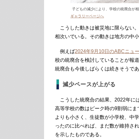
子どもの減少により、学校の統廃合が相次ぐ（ Ti
ギャラリーページへ
こうした動きは被災地に限らない。
相次いでいる。その動きは地方の中
例えば
2024年9月10日のABCニュ
校の統廃合を検討していることが報
統廃合も今後しばらくは続きそうで
減少ペースが上がる
こうした統廃合の結果、2022年に
高等学校の数はピーク時の9割弱にま
よりも小さく、生徒数が小学校、中学
ったのに比べれば、まだ数が維持さ
を示したものである。