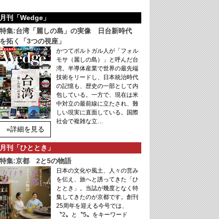
月刊「Wedge」
特集:台湾「麗しの島」の実像 日台新時代
を拓く「3つの視座」
かつてポルトガル人が「フォル
モサ（麗しの島）」と呼んだ台
湾。半導体産業で世界の最先端
技術をリードし、日本統治時代
の記憶も、歴史の一部として内
包している。一方で、現在は米
中対立の最前線に立たされ、難
しい現実に直面している。国際
社会で複雑な立…
»詳細を見る
月刊「ひととき」
特集:京都 2と5の物語
日本の文化や風土、人々の営み
を伝え、旅へと誘ってきた「ひ
ととき」。当誌が幾度となく特
集してきたのが京都です。創刊
25周年を迎える今号では、
〝2〟と〝5〟をキーワード