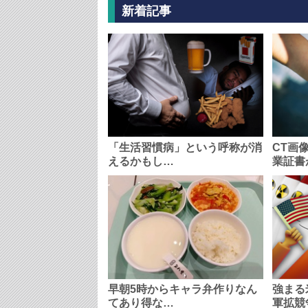
新着記事
「生活習慣病」という呼称が消
CT画
えるかもし…
業証書
早朝5時からキャラ弁作りなん
強まる
てあり得な…
軍拡競