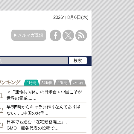
2026年8月6日(木)
メルマガ登録
ランキング
1時間
24時間
1週間
いいね
＜〝運命共同体〟の日米台＞中国こそが
1
世界の脅威....…
早朝5時からキャラ弁作りなんてあり得
2
ない……中国のお母…
日本でも進む「在宅勤務廃止」、
3
GMO・熊谷代表の投稿で…