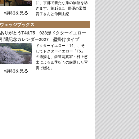
に、京都で新たな旅の物語を紡
ぎます。第1部は、俳優の常盤
»詳細を見る
貴子さんと仲間由紀…
ウェッジブックス
ありがとうT4&T5 923形ドクターイエロー
引退記念カレンダー2027 壁掛けタイプ
ドクターイエロー「T4」、そ
してドクターイエロー「T5」
の勇姿を、鉄道写真家・村上悠
太による四季折々の厳選した写
真で綴る。
»詳細を見る