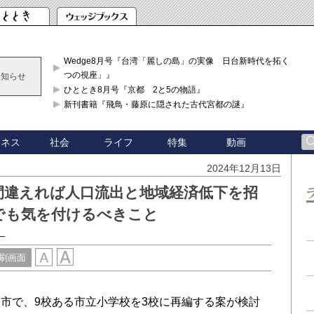
Wedge8月号『台湾「麗しの島」の実像 日台新時代を拓く「3
つの視座」』
お知らせ
ひととき8月号『京都 2と5の物語』
新刊書籍『飛鳥・藤原に隠された古代宮都の謎』
ジネス
社会
ライフ
特集
動画
2024年12月13日
間違えれば人口流出と地域経済低下を招
でも気を付けるべきこと
）
刷画面
市で、9校ある市立小学校を3校に再編する案が検討