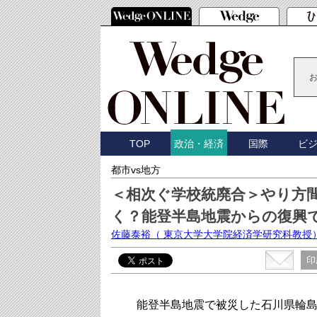
TOP
国際
ビ
政治・経済
都市vs地方
＜相次ぐ学校統廃合＞やり方
く？能登半島地震からの復興
佐藤泰裕
（ 東京大学大学院経済学研究科教授
印
能登半島地震で被災した石川県輪島