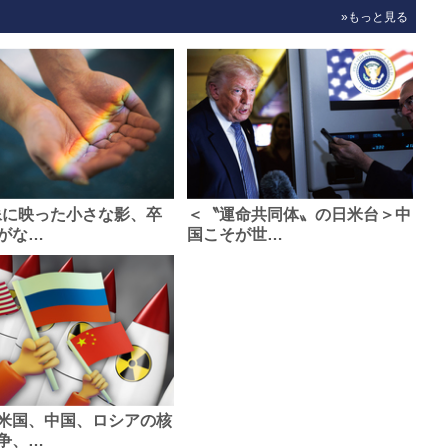
»もっと見る
像に映った小さな影、卒
＜〝運命共同体〟の日米台＞中
がな…
国こそが世…
米国、中国、ロシアの核
争、…