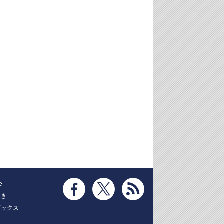
e
とき
ブックス