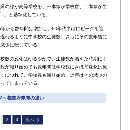
緑の線が高等学校を、一本線が学校数、二本線が生
「1」と基準化している。
年から数年間は増加し、80年代半ばにピークを迎
年遅れるように中学校の生徒数、さらにその数年後に
後減少に転じている。
校数の変化はゆるやかで、生徒数が増えた時期にも
徒数が減り始めても数年間は学校数にさほど変化は見
続くにつれて、学校数も減り始め、近年はその減少の
なってしまっている。
 » 都道府県間の違い
2
3
次へ